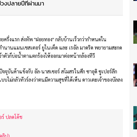
่วงปลายปีที่ผ่านมา
ยครึ่งแรก ส่งทัพ "ฝอยทอง" กลับบ้านเร็วกว่ากำหนดใน
ตำนานแมนเชสเตอร์ ยูไนเต็ด และ เรอัล มาดริด พยายามสะกด
าตัวก็บ่อน้ำตาแตกร้องไห้ออกมาต่อหน้ากล้องทีวี
จุบันค้าแข้งกับ อัล-นาสเซอร์ สโมสรในศึก ซาอุดิ ซูเปอร์ลีก
บไม่กลัวทัวร์ลงว่าตนมีความสุขที่ได้เห็น ดาวเตะเจ้าของบัลลง
อร์ ปลดโค้ช
ีคลิป)