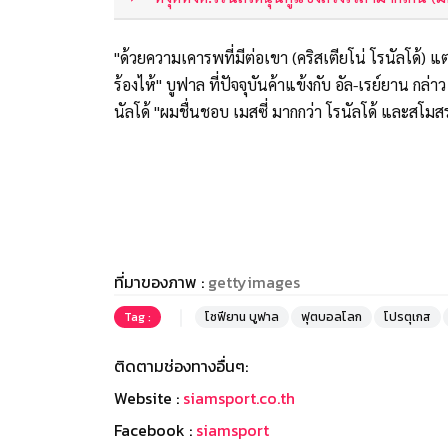
"ด้วยความเคารพที่มีต่อเขา (คริสเตียโน่ โรนัลโด้) แ
ร้องไห้" บูฟาล ที่ปัจจุบันค้าแข้งกับ อัล-เรย์ยาน กล่
นัลโด้ "ผมชื่นชอบ เมสซี่ มากกว่า โรนัลโด้ และสโมส
ที่มาของภาพ :
gettyimages
Tag :
โซฟียาน บูฟาล
ฟุตบอลโลก
โปรตุเกส
ติดตามช่องทางอื่นๆ:
Website :
siamsport.co.th
Facebook :
siamsport