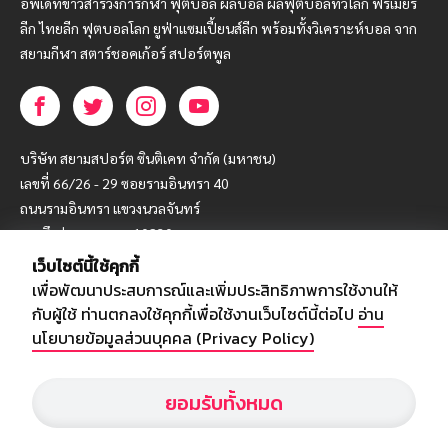
อัพเดทข่าวสารวงการกีฬา ฟุตบอล ผลบอล ผลฟุตบอลทั่วโลก ฟรีเมียร์
ลีก ไทยลีก ฟุตบอลโลก ยูฟ่าแซมเปี้ยนส์ลีก พร้อมทั้งวิเคราะห์บอล จาก
สยามกีฬา สตาร์ชอคเก้อร์ สปอร์ตพูล
บริษัท สยามสปอร์ต ซินติเคท จำกัด (มหาชน)
เลขที่ 66/26 - 29 ซอยรามอินทรา 40
ถนนรามอินทรา แขวงนวลจันทร์
เขตบึงกุ่ม กรุงเทพฯ 10230
เว็บไซต์นี้ใช้คุกกี้
โทร : 02-5088-000
เพื่อพัฒนาประสบการณ์และเพิ่มประสิทธิภาพการใช้งานให้
อีเมล์ :
webmaster@siamsport.co.th
กับผู้ใช้ ท่านตกลงใช้คุกกี้เพื่อใช้งานเว็บไซต์นี้ต่อไป
อ่าน
เว็บไซต์ : www.siamsport.co.th
นโยบายข้อมูลส่วนบุคคล (Privacy Policy)
ยอมรับทั้งหมด
© SIAMSPORT
Privacy