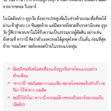
จากการชกจอ วีเออาร์
ในนัดดังกล่าว อุรุกวัย ต้องการประตูเพิ่มในช่วงท้ายเกมเพื่อที่จะได้
ผ่านเข้าสู่รอบ 16 ทีมสุดท้าย แต่มีหลายจังหวะที่บรรดานักเตะ อุรุก
วัย รู้สึกว่าพวกเขาไม่ได้รับความเป็นธรรมจากผู้ตัดสิน อย่างเช่น
จังหวะที่ คาวานี่ คิดว่าตัวเองควรจะได้ลูกจุดโทษ เป็นต้น ก่อนที่สุด
ท้าย "จอมโหด" จะต้องจอดป้ายในรอบแบ่งกลุ่ม
มีผลถึงระดับสโมสร!ลือ4แข้งอุรุกวัยอาจโดนแบนอย่าง
ต่ำ6เดือน
"คาวานี่" ฟอร์มสด! บาเลนเซีย พลาดโทษทดเจ็บทำเจ๊า เซ
บีย่า ไร้พ่าย 5 เกมติด
จะมีไว้ทำไม? คาวานี่ อารมณ์ค้างชกจอวีเออาร์ระบายแค้น
(มีคลิป)