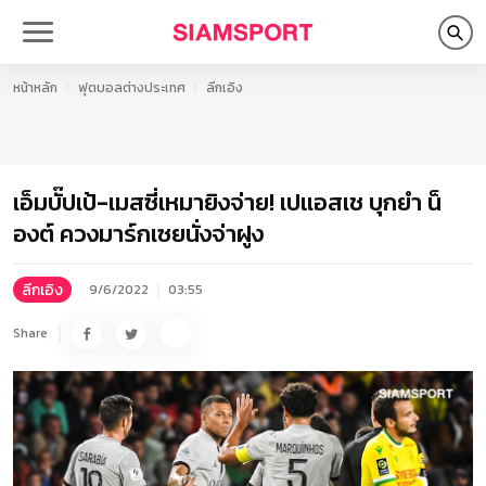
หน้าหลัก
ฟุตบอลต่างประเทศ
ลีกเอิง
เอ็มบั๊ปเป้-เมสซี่เหมายิงจ่าย! เปแอสเช บุกยำ น็
องต์ ควงมาร์กเซยนั่งจ่าฝูง
ลีกเอิง
9/6/2022
03:55
Share