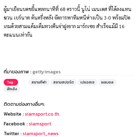
ผู้มาเยือนบดขยี้แหลกนาทีที่ 68 คราวนี้ นูโน่ เมนเดส ที่ได้ลงแทน
ฆวน เบร์นาต ต้นครึ่งหลัง จัดการพาทีมหนีห่างเป็น 3-0 พร้อมปิด
เกมด้วยสามแต้มเต็มทวงคืนจ่าฝูงจาก มาร์กเซย สำเร็จแม้มี 16
คะแนนเท่ากัน
ที่มาของภาพ :
gettyimages
Tag :
สยามกีฬา
สยามสปอร์ต
เปแอสเช
ผลบอล
ลีกเอิง
ติดตามช่องทางอื่นๆ:
Website :
siamsport.co.th
Facebook :
siamsport
Twitter :
siamsport_news