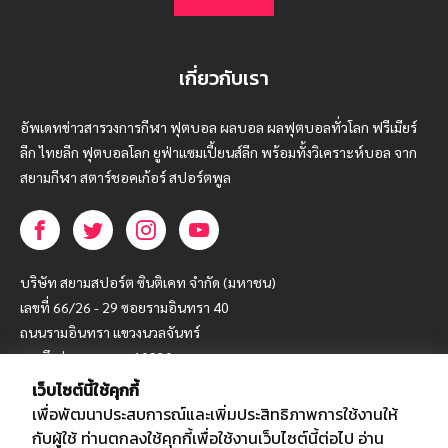
เกี่ยวกับเรา
อัพเดทข่าวสารวงการกีฬา ฟุตบอล ผลบอล ผลฟุตบอลทั่วโลก ฟรีเมียร์
ลีก ไทยลีก ฟุตบอลโลก ยูฟ่าแซมเปี้ยนส์ลีก พร้อมทั้งวิเคราะห์บอล จาก
สยามกีฬา สตาร์ชอคเก้อร์ สปอร์ตพูล
บริษัท สยามสปอร์ต ซินติเคท จำกัด (มหาชน)
เลขที่ 66/26 - 29 ซอยรามอินทรา 40
ถนนรามอินทรา แขวงนวลจันทร์
เขตบึงกุ่ม กรุงเทพฯ 10230
เว็บไซต์นี้ใช้คุกกี้
โทร : 02-5088-000
เพื่อพัฒนาประสบการณ์และเพิ่มประสิทธิภาพการใช้งานให้
อีเมล์ :
webmaster@siamsport.co.th
กับผู้ใช้ ท่านตกลงใช้คุกกี้เพื่อใช้งานเว็บไซต์นี้ต่อไป
อ่าน