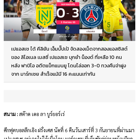
เปแอสเช ได้ คีลิยัน เอ็มบั๊ปเป้ จัดสองเม็ดจากสองแอสซิสต์
ของ ลิโอเนล เมสซี่ เปแอสเช บุกยำ น็องต์ ที่เหลือ 10 คน
หลัง ฟาบิโอ อดีตแบ็กแมนยู โดนไล่ออก 3-0 ทวงคืนจ่าฝูง
จาก มาร์กเซย สำเร็จแม้มี 16 คะแนนเท่ากัน
สนาม :
สต๊าด เดอ ลา บูร์ยอร์เร่
ศึกฟุตบอลลีกเอิง ฝรั่งเศส นัดที่ 6 คืนวันเสาร์ที่ 3 กันยายนที่ผ่านมา
เปแอสเช อยู่เฉยไม่ได้เมื่อโดน มาร์กเซย ที่เก็บชัยคู่ก่อนหน้าเบียด