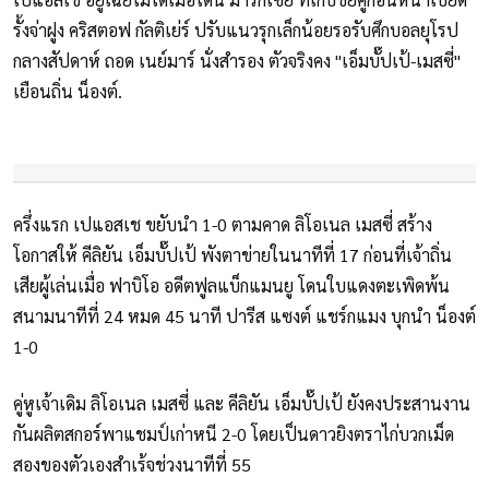
รั้งจ่าฝูง คริสตอฟ กัลติเย่ร์ ปรับแนวรุกเล็กน้อยรอรับศึกบอลยุโรป
กลางสัปดาห์ ถอด เนย์มาร์ นั่งสำรอง ตัวจริงคง "เอ็มบั๊ปเป้-เมสซี่"
เยือนถิ่น น็องต์.
ครึ่งแรก เปแอสเช ขยับนำ 1-0 ตามคาด ลิโอเนล เมสซี่ สร้าง
โอกาสให้ คีลิยัน เอ็มบั๊ปเป้ พังตาข่ายในนาทีที่ 17 ก่อนที่เจ้าถิ่น
เสียผู้เล่นเมื่อ ฟาบิโอ อดีตฟูลแบ็กแมนยู โดนใบแดงตะเพิดพ้น
สนามนาทีที่ 24 หมด 45 นาที ปารีส แซงต์ แชร์กแมง บุกนำ น็องต์
1-0
คู่หูเจ้าเดิม ลิโอเนล เมสซี่ และ คีลิยัน เอ็มบั๊ปเป้ ยังคงประสานงาน
กันผลิตสกอร์พาแชมป์เก่าหนี 2-0 โดยเป็นดาวยิงตราไก่บวกเม็ด
สองของตัวเองสำเร้จช่วงนาทีที่ 55