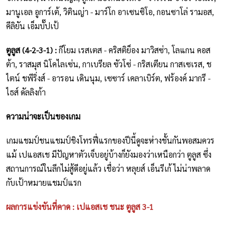
มานูเอล อูการ์เต้, วิตินญ่า - มาร์โก อาเซนซิโอ, กอนซาโล่ รามอส,
คีลิยัน เอ็มบั๊ปเป้
ตูลูส (4-2-3-1) :
กีโยม เรสเตส - คริสติย็อง มาวิสซ่า, โลแกน คอส
ต้า, ราสมุส นิโคไลเซ่น, กาเบรียล ซัวโซ่ - กริสเตียน กาสเซเรส, ช
ไตน์ ชพีริ่งส์ - อารอน เดินนุม, เซซาร์ เคลาเบิร์ต, ฟร้องค์ มากรี -
ไธส์ ดัลลิงก้า
ความน่าจะเป็นของเกม
เกมแชมป์ชนแชมป์ชิงโทรฟี่แรกของปีนี้ดูจะห่างชั้นกันพอสมควร
แม้ เปแอสเช มีปัญหาตัวเจ็บอยู่บ้างก็ยังมองว่าเหนือกว่า ตูลูส ซึ่ง
สถานการณ์ในลีกไม่สู้ดีอยู่แล้ว เชื่อว่า หลุยส์ เอ็นรีเก้ ไม่น่าพลาด
กับเป้าหมายแชมป์แรก
ผลการแข่งขันที่คาด : เปแอสเช ชนะ ตูลูส 3-1