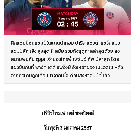
ศึกแชมป์ชนแชมป์ในแดนน้ำหอม ปารีส แซงต์-แชร์กแมง
แชมป์ลีก เอิง สูงสุด 11 สมัย รวมถึงฤดูกาลล่าสุดด้วย ลง
สนามพบกับ ตูลูส เจ้าของโทรฟี่ เฟร้นช์ คัพ ปีล่าสุด โดย
แข่งขันกันที่ พาร์ค เดส์ แพร็งซ์ รังเหย้าของ เปแอสเช หลัง
จากคิวเดิมถูกเลื่อนมาจากเมื่อเดือนสิงหาคมปีที่แล้ว
ปรีวิวโทรเฟ่ เดส์ ชองปิยงส์
วันพุธที่ 3 มกราคม 2567