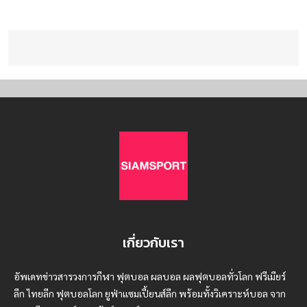
เกี่ยวกับเรา
อัพเดทข่าวสารวงการกีฬา ฟุตบอล ผลบอล ผลฟุตบอลทั่วโลก ฟรีเมียร์
ลีก ไทยลีก ฟุตบอลโลก ยูฟ่าแซมเปี้ยนส์ลีก พร้อมทั้งวิเคราะห์บอล จาก