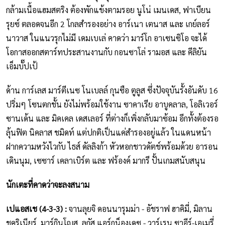
กล้ามเนื้อแฮมสตริง ต้องพักแข้งตามรอย นูโน่ เมนเดส, ฟาเบียน
รุยซ์ ตลอดจนอีก 2 โกลสำรองอย่าง อาร์เนา เตนาส และ เกย์ลอร์
นาวาส ในแนวรุกไม่มี เดมเบเล่ คาดว่า มาร์โก อาเซนซิโอ จะได้
โอกาสออกสตาร์ทประสานงานกับ กอนซาโล่ รามอส และ คีลิยัน
เอ็มบั๊ปเป้
ด้าน การ์เลส มาร์ตีเนซ โนเบลล์ กุนซือ ตูลูส ซึ่งปัจจุบันรั้งอันดับ 16
ปริ่มๆ โซนตกชั้น ยังไม่พร้อมใช้งาน ซาคาเรีย อาบูคลาล, โอลิเวอร์
ซานเด้น และ มิคเคล เดสเลอร์ ที่ต่างก็เพิ่งกลับมาซ้อม อีกทั้งต้องรอ
ลุ้นฟิต นิคลาส ชมิดท์ แต่ปกติเป็นแค่สำรองอยู่แล้ว ในแดนหน้า
ฝากความหวังไวกับ ไธส์ ดัลลิงก้า หัวหอกชาวดัตช์พร้อมด้วย อารอน
เดินนุม, เซซาร์ เคลาเบิร์ต และ ฟร้องค์ มากรี ปั้นเกมสนับสนุน
นักเตะที่คาดว่าจะลงสนาม
เปแอสเช (4-3-3) :
จานลุยจิ ดอนนารุมม่า - อัชราฟ ฮาคิมี่, มิลาน
ชคริเนียร์, มาร์กินโญส, ลูกัส แอร์กน็องเดซ - วาร์เรน ซาอีร์-เอเมรี่,