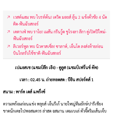
เวสต์แฮม พบ ไบรท์ต้น! เดวิด มอยส์ ลุ้น 2 แข้งคั่วชัย 4 นัด
ติด-ฟันฉับสกอร์
เคตาเฟ่ พบ ราโย! เมสัน กรีนวู้ด ชูโรงลา ลีกา คู่เปิดปีใหม่-
ฟันฉับสกอร์
ลิเวอร์พูล พบ นิวคาสเซิ่ล! ซาลาห์, เอ็นโด ลงส่งท้ายก่อน
บินไกลรับใช้ชาติ-ฟันฉับสกอร์
เปแอสเช (แชมป์ลีก เอิง) - ตูลูส (แชมป์เฟร้นช์ คัพ)
เวลา : 02.45 น. ถ่ายทอดสด : บีอิน สปอร์ตส์ 1
สนาม : พาร์ค เดส์ แพร็งซ์
ความพร้อมก่อนแข่ง หลุยส์ เอ็นรีเก้ นายใหญ่ทีมยักษ์ปารีเซียง
ขาดนักเตะไปพอสมควร ล่าสุด อุสมาน เดมเบเล่ ตัวจี๊ดริมเส้นเจ็บ