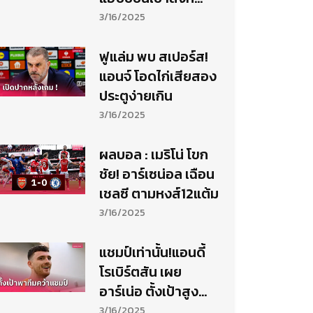
บลูส์ดับ
3/16/2025
ฟูแล่ม พบ สเปอร์ส!
แอนจ์ โอดไก่เสียสอง
ประตูง่ายเกิน
3/16/2025
ผลบอล : เมริโน่ โขก
ชัย! อาร์เซน่อล เฉือน
เชลซี ตามหงส์12แต้ม
3/16/2025
แชมป์เท่านั้น!แอนดี้
โรเบิร์ตสัน เผย
อาร์เน่อ ตั้งเป้าสูง
ตั้งแต่วันแรก
3/16/2025