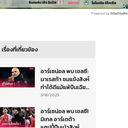
Powered by 
GliaStudio
Mute
เรื่องที่เกี่ยวข้อง
อาร์เซน่อล พบ เชลซี:
มาเรสก้า ชมแข้งสิงห์
ทำได้ดีแม้แพ้ปืนเฉียด
ฉิว
3/16/2025
อาร์เซน่อล พบ เชลซี!
มิเกล อาร์เตต้า
แฮปปี้ปืนเป่าสิงห์