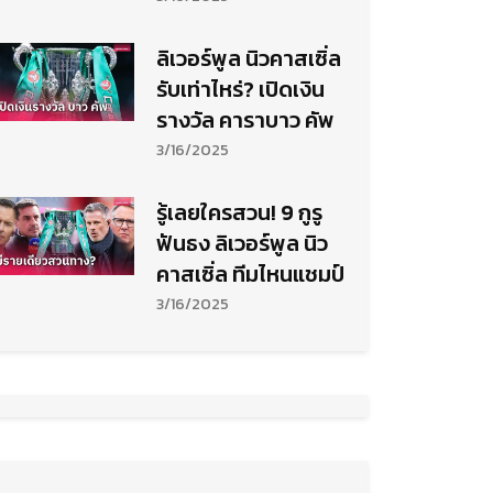
ลิเวอร์พูล นิวคาสเซิ่ล
รับเท่าไหร่? เปิดเงิน
รางวัล คาราบาว คัพ
3/16/2025
รู้เลยใครสวน! 9 กูรู
ฟันธง ลิเวอร์พูล นิว
คาสเซิ่ล ทีมไหนแชมป์
3/16/2025