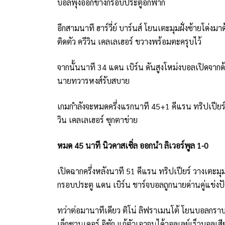
บอลพุ่งออกข้างกรอบประตูอีกฟาก
อีกสามนาที ฮาร์วี่ย์ บาร์นส์ โยนเตะมุมฝั่งซ้ายโด่งม
ติดตัว ควีวิน เคลเลเฮอร์ ขวางพร้อมตะครุบไว้
จากนั้นนาที 34 แดน เบิร์น ดันสูงโหม่งบอลเปิดจาก
นายทวารหงส์รับสบาย
เกมกำลังจะหมดครึ่งแรกนาที 45+1 คีแรน ทริปเปียร์ 
วิน เคลเลเฮอร์ ซุกตาข่าย
หมด 45 นาที นิวคาสเซิ่ล ออกนำ ลิเวอร์พูล 1-0
เปิดฉากครึ่งหลังนาที 51 คีแรน ทริปเปียร์ วางเ
กรอบประตู แดน เบิร์น ชาร์จบอลถูกนายด่านคู่แข่งปัด
ทว่าต่อมานาทีเดียว ติโน่ ลิฟราเมนโต้ โยนบอลกราบซ้า
เล็กซานเดอร์ อิซัก แก้ตัวเอาจนได้วอลเลย์เร็วบอลเส