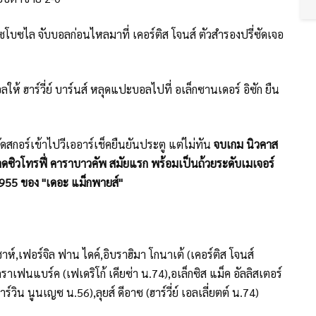
ซโบซไล จับบอลก่อนไหลมาที่ เคอร์ติส โจนส์ ตัวสำรองปรี่ซัดเจอ
ให้ ฮาร์วี่ย์ บาร์นส์ หลุดแปะบอลไปที่ อเล็กซานเดอร์ อิซัก ยืน
ัดสกอร์เข้าไปวีเออาร์เช็คยืนยันประตู แต่ไม่ทัน
จบเกม นิวคาส
ผงาดซิวโทรฟี่ คาราบาวคัพ สมัยแรก พร้อมเป็นถ้วยระดับเมเจอร์
 1955 ของ "เดอะ แม็กพายส์"
าห์,เฟอร์จิล ฟาน ไดค์,อิบราฮิมา โกนาเต้ (เคอร์ติส โจนส์
ราเฟนแบร์ค (เฟเดริโก้ เคียซ่า น.74),อเล็กซิส แม็ค อัลลิสเตอร์
ร์วิน นูนเญซ น.56),ลุยส์ ดีอาซ (ฮาร์วี่ย์ เอลเลี่ยตต์ น.74)