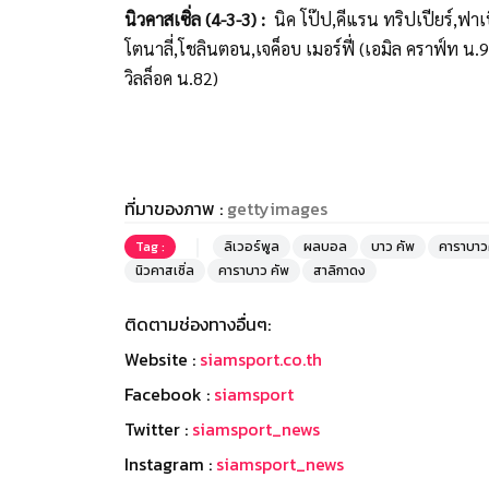
นิวคาสเซิ่ล (4-3-3) :
นิค โป๊ป,คีแรน ทริปเปียร์,ฟาเบ
โตนาลี่,โชลินตอน,เจค็อบ เมอร์ฟี่ (เอมิล คราฟ์ท น.90),
วิลล็อค น.82)
ที่มาของภาพ :
gettyimages
Tag :
ลิเวอร์พูล
ผลบอล
บาว คัพ
คาราบาว
นิวคาสเซิ่ล
คาราบาว คัพ
สาลิกาดง
ติดตามช่องทางอื่นๆ:
Website :
siamsport.co.th
Facebook :
siamsport
Twitter :
siamsport_news
Instagram :
siamsport_news