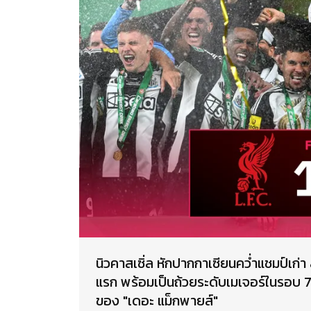
นิวคาสเซิ่ล หักปากกาเซียนคว่ำแชมป์เก่า
แรก พร้อมเป็นถ้วยระดับเมเจอร์ในรอบ 70 
ของ "เดอะ แม็กพายส์"