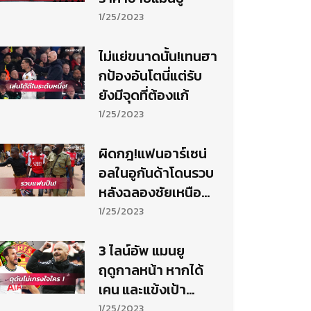
1/25/2023
ไม่แย่ขนาดนั้น!เทนฮา
กป้องอันโตนี่แต่รับ
ยังมีจุดที่ต้องแก้
1/25/2023
ผิดกฎ!แฟนอาร์เซน่
อลในอูกันด้าโดนรวบ
หลังฉลองชัยเหนือ
แมนยู (มีคลิป)
1/25/2023
3 ไลน์อัพ แมนยู
ฤดูกาลหน้า หากได้
เคน และแข้งเป้า
หมายเสริมแกร่ง
1/25/2023