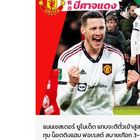
แมนเชสเตอร์ ยูไนเต็ด แทบจะตีตั๋วเข้าสู
ทุบ น็อตติงแฮม ฟอเรสต์ สบายเกือก 3