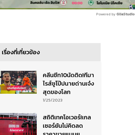
Powered by 
GliaStudio
Mute
เรื่องที่เกี่ยวข้อง
คลีนชีท10นัดติด!กีมา
ไรส์ชูโป๊ปนายด่านเจ๋ง
สุดของโลก
1/25/2023
สถิติเทคโอเวอร์!เกล
เซอร์ยันไม่คิดลด
ราคาขายแมนยู