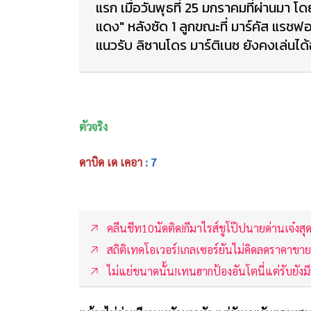
แรก เมื่อวันพุธที่ 25 มกราคมที่ผ่านมา โดย 
แดง" หลังซัด 1 ลูกขณะที่ มาร์คัส แรชฟอ
แนวรับ ลิซานโดร มาร์ติเนซ ยังคงเล่นได
ตัวจริง
ดาบิด เด เคอา
: 7
คลีนชีท10นัดติด!กีมาไรส์ชูโป๊ปนายด่านเจ๋งส
สถิติเทคโอเวอร์!เกลเซอร์ยันไม่คิดลดราคาขา
ไม่แย่ขนาดนั้น!เทนฮากป้องอันโตนี่แต่รับยังมีจ