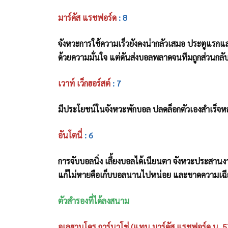
มาร์คัส แรชฟอร์ด
: 8
จังหวะการใช้ความเร็วยังคงน่ากลัวเสมอ ประตูแรกแสดง
ด้วยความมั่นใจ แต่ดันส่งบอลพลาดจนทีมถูกส่วนกลับแ
เวาท์ เว็กฮอร์สต์
: 7
มีประโยชน์ในจังหวะพักบอล ปลดล็อกตัวเองสำเร็จหลัง
อันโตนี่
: 6
การจับบอลนิ่ง เลี้ยงบอลได้เนียนตา จังหวะประสานงานก
แก้ไม่หายคือเก็บบอลนานไปหน่อย และขาดความเฉ
ตัวสำรองที่ได้ลงสนาม
อเลฮานโดร การ์นาโช่ (แทน มาร์คัส แรชฟอร์ด น. 