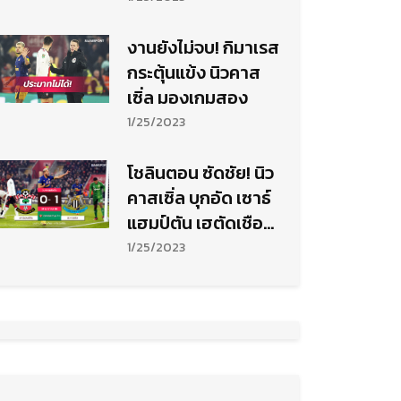
งานยังไม่จบ! กิมาเรส
กระตุ้นแข้ง นิวคาส
เซิ่ล มองเกมสอง
1/25/2023
โชลินตอน ซัดชัย! นิว
คาสเซิ่ล บุกอัด เซาธ์
แฮมป์ตัน เฮตัดเชือก
นัดแรก คาราบาว คัพ
1/25/2023