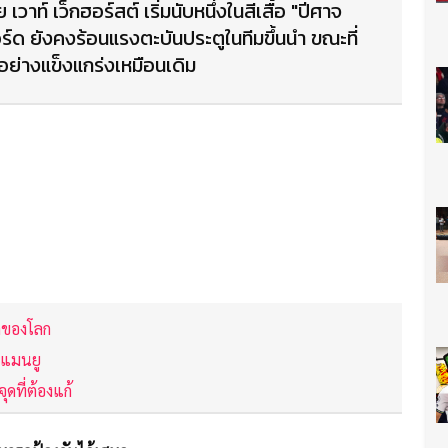
เวาท์ เว็กฮอร์สต์ เริ่มนับหนึ่งในสีเสื้อ "ปีศาจ
ร์ด ยังคงร้อนแรงตะบันประตูในทีมขึ้นนำ ขณะที่
้อย่างแข็งแกร่งเหมือนเดิม
ุดของโลก
ยแมนยู
ุดที่ต้องแก้