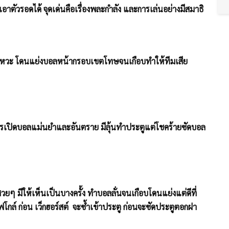
ัวรอดได้ จุดเด่นคือเรื่องพละกำลัง และการเล่นอย่างมีสมาธิ
ังหวะ โดนแย่งบอลหน้ากรอบเขตโทษจนเกือบทำให้ทีมเสีย
ารเปิดบอลแม่นยำและอันตราย มีลุ้นทำประตูแต่โชคร้ายซัดบอล
ยๆ มีให้เห็นเป็นบางครั้ง ทำบอลลั่นจนเกือบโดนแย่งแต่ดีที่
ซฟโกล์ ก่อน เว็กฮอร์สต์ จะซ้ำเข้าประตู ก่อนจะซัดประตูตอกฝา