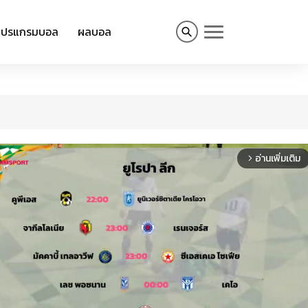
โปรแกรมบอล
ผลบอล
อ่านเพิ่มเติม
arrow_forward_ios