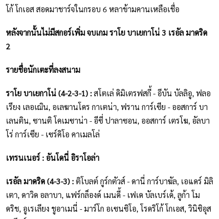
โก้ โกเอส สอดมาชาร์จในกรอบ 6 หลาข้ามคานเหลือเชื่อ
หลังจากนั้นไม่มีสกอร์เพิ่ม จบเกม ราโย บาเยกาโน่ 3 เรอัล มาดริด
2
รายชื่อนักเตะที่ลงสนาม
ราโย บาเยกาโน่ (4-2-3-1) :
สโตเล่ ดิมิเตรฟสกี้ - อีบัน บัลลิอู, ฟลอ
เรียง เลอเฌิน, อเลฆานโดร กาเตน่า, ฟราน การ์เซีย - ออสการ์ บา
เลนติน, ซานติ โคเมซาน่า - อีซี่ ปาลาซอน, ออสการ์ เตรโฆ, อัลบา
โร่ การ์เซีย - เซร์คิโอ คาเมลโล่
เทรนเนอร์ : อันโดนี่ อิราโอล่า
เรอัล มาดริด (4-3-3) :
ติโบลต์ กูร์กตัวส์ - ดานี่ การ์บาฆัล, เอแดร์ มิลิ
เตา, ดาวิด อลาบา, แฟร์กล็องด์ เมนดี้ - เฟเด บัลเบร์เด้, ลูก้า โม
ดริช, อูเรเลียง ชูอาเมนี่ - มาร์โก อเซนซิโอ, โรดริโก้ โกเอส, วินิซิอุส