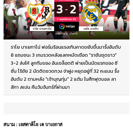
ราโย บาเยกาโน่ ฟอร์มร้อนแรงเกินคาดขยับขึ้นมารั้งอันดับ
8 แถมชนะ 3 เกมรวดหลังแลกหมัดเชือด "ราชันชุดขาว"
3-2 ส่งให้ ลูกทีมของ อันเชล็อตติ พ่ายเป็นนัดแรกของ ซี
ซั่น ไร้ชัย 2 นัดติดชวดทวง จ่าฝูง หยุดอยู่ที่ 32 คะแนน รั้ง
อันดับ 2 ตามหลัง "เจ้าบุญทุ่ม" 2 แต้ม ในศึกฟุตบอล ลา
ลีกา สเปน คืนวันจันทร์ที่ผ่านมา
สนาม : เอสตาดิโอ เด บาเยกาส