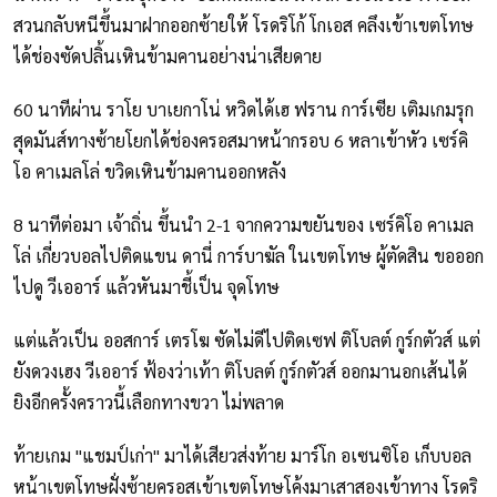
สวนกลับหนีขึ้นมาฝากออกซ้ายให้ โรดริโก้ โกเอส คลึงเข้าเขตโทษ
ได้ช่องซัดปลิ้นเหินข้ามคานอย่างน่าเสียดาย
60 นาทีผ่าน ราโย บาเยกาโน่ หวิดได้เฮ ฟราน การ์เซีย เติมเกมรุก
สุดมันส์ทางซ้ายโยกได้ช่องครอสมาหน้ากรอบ 6 หลาเข้าหัว เซร์คิ
โอ คาเมลโล่ ขวิดเหินข้ามคานออกหลัง
8 นาทีต่อมา เจ้าถิ่น ขึ้นนำ 2-1 จากความขยันของ เซร์คิโอ คาเมล
โล่ เกี่ยวบอลไปติดแขน ดานี่ การ์บาฆัล ในเขตโทษ ผู้ตัดสิน ขอออก
ไปดู วีเออาร์ แล้วหันมาชี้เป็น จุดโทษ
แต่แล้วเป็น ออสการ์ เตรโฆ ซัดไม่ดีไปติดเซฟ ติโบลต์ กูร์กตัวส์ แต่
ยังดวงเฮง วีเออาร์ ฟ้องว่าเท้า ติโบลต์ กูร์กตัวส์ ออกมานอกเส้นได้
ยิงอีกครั้งคราวนี้เลือกทางขวา ไม่พลาด
ท้ายเกม "แชมป์เก่า" มาได้เสียวส่งท้าย มาร์โก อเซนซิโอ เก็บบอล
หน้าเขตโทษฝั่งซ้ายครอสเข้าเขตโทษโค้งมาเสาสองเข้าทาง โรดริ