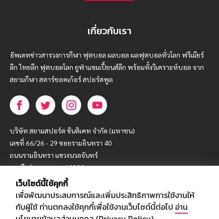
เกี่ยวกับเรา
อัพเดทข่าวสารวงการกีฬา ฟุตบอล ผลบอล ผลฟุตบอลทั่วโลก ฟรีเมียร์
ลีก ไทยลีก ฟุตบอลโลก ยูฟ่าแซมเปี้ยนส์ลีก พร้อมทั้งวิเคราะห์บอล จาก
สยามกีฬา สตาร์ชอคเก้อร์ สปอร์ตพูล
บริษัท สยามสปอร์ต ซินติเคท จำกัด (มหาชน)
เลขที่ 66/26 - 29 ซอยรามอินทรา 40
ถนนรามอินทรา แขวงนวลจันทร์
เขตบึงกุ่ม กรุงเทพฯ 10230
เว็บไซต์นี้ใช้คุกกี้
โทร : 02-5088-000
เพื่อพัฒนาประสบการณ์และเพิ่มประสิทธิภาพการใช้งานให้
อีเมล์ :
webmaster@siamsport.co.th
กับผู้ใช้ ท่านตกลงใช้คุกกี้เพื่อใช้งานเว็บไซต์นี้ต่อไป
อ่าน
เว็บไซต์ : www.siamsport.co.th
นโยบายข้อมูลส่วนบุคคล (Privacy Policy)