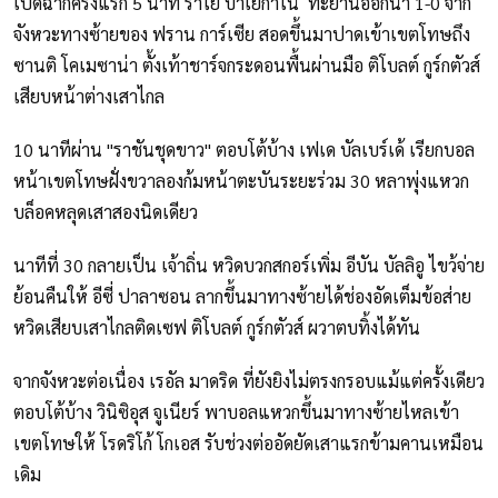
เปิดฉากครึ่งแรก 5 นาที ราโย บาเยกาโน่ ทะยานออกนำ 1-0 จาก
จังหวะทางซ้ายของ ฟราน การ์เซีย สอดขึ้นมาปาดเข้าเขตโทษถึง
ซานติ โคเมซาน่า ตั้งเท้าชาร์จกระดอนพื้นผ่านมือ ติโบลต์ กูร์กตัวส์
เสียบหน้าต่างเสาไกล
10 นาทีผ่าน "ราชันชุดขาว" ตอบโต้บ้าง เฟเด บัลเบร์เด้ เรียกบอล
หน้าเขตโทษฝั่งขวาลองก้มหน้าตะบันระยะร่วม 30 หลาพุ่งแหวก
บล็อคหลุดเสาสองนิดเดียว
นาทีที่ 30 กลายเป็น เจ้าถิ่น หวิดบวกสกอร์เพิ่ม อีบัน บัลลิอู ไขว้จ่าย
ย้อนคืนให้ อีซี่ ปาลาซอน ลากขึ้นมาทางซ้ายได้ช่องอัดเต็มข้อส่าย
หวิดเสียบเสาไกลติดเซฟ ติโบลต์ กูร์กตัวส์ ผวาตบทิ้งได้ทัน
จากจังหวะต่อเนื่อง เรอัล มาดริด ที่ยังยิงไม่ตรงกรอบแม้แต่ครั้งเดียว
ตอบโต้บ้าง วินิซิอุส จูเนียร์ พาบอลแหวกขึ้นมาทางซ้ายไหลเข้า
เขตโทษให้ โรดริโก้ โกเอส รับช่วงต่ออัดยัดเสาแรกข้ามคานเหมือน
เดิม