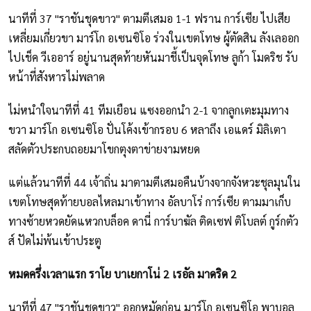
นาทีที่ 37 "ราชันชุดขาว" ตามตีเสมอ 1-1 ฟราน การ์เซีย ไปเสีย
เหลี่ยมเกี่ยวขา มาร์โก อเซนซิโอ ร่วงในเขตโทษ ผู้ตัดสิน ลังเลออก
ไปเช็ค วีเออาร์ อยู่นานสุดท้ายหันมาชี้เป็นจุดโทษ ลูก้า โมดริช รับ
หน้าที่สังหารไม่พลาด
ไม่หนำใจนาทีที่ 41 ทีมเยือน แซงออกนำ 2-1 จากลูกเตะมุมทาง
ขวา มาร์โก อเซนซิโอ ปั่นโค้งเข้ากรอบ 6 หลาถึง เอแดร์ มิลิเตา
สลัดตัวประกบถอยมาโขกตุงตาข่ายงามหยด
แต่แล้วนาทีที่ 44 เจ้าถิ่น มาตามตีเสมอคืนบ้างจากจังหวะชุลมุนใน
เขตโทษสุดท้ายบอลไหลมาเข้าทาง อัลบาโร่ การ์เซีย ตามมาเก็บ
ทางซ้ายหวดยัดแหวกบล็อค ดานี่ การ์บาฆัล ติดเซฟ ติโบลต์ กูร์กตัว
ส์ ปัดไม่พ้นเข้าประตู
หมดครึ่งเวลาแรก ราโย บาเยกาโน่ 2 เรอัล มาดริด 2
นาทีที่ 47 "ราชันชุดขาว" ออกหมัดก่อน มาร์โก อเซนซิโอ พาบอล