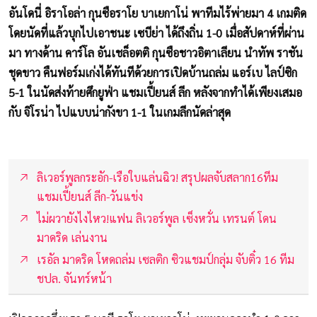
อันโดนี่ อิราโอล่า กุนซือราโย บาเยกาโน่ พาทีมไร้พ่ายมา 4 เกมติด
โดยนัดที่แล้วบุกไปเอาชนะ เซบีย่า ได้ถึงถิ่น 1-0 เมื่อสัปดาห์ที่ผ่าน
มา ทางด้าน คาร์โล อันเชล็อตติ กุนซือชาวอิตาเลียน นำทัพ ราชัน
ชุดขาว คืนฟอร์มเก่งได้ทันทีด้วยการเปิดบ้านถล่ม แอร์เบ ไลป์ซิก
5-1 ในนัดส่งท้ายศึกยูฟ่า แชมเปี้ยนส์ ลีก หลังจากทำได้เพียงเสมอ
กับ จิโรน่า ไปแบบน่ากังขา 1-1 ในเกมลีกนัดล่าสุด
ลิเวอร์พูลกระอัก-เรือใบแล่นฉิว! สรุปผลจับสลาก16ทีม
แชมเปี้ยนส์ ลีก-วันแข่ง
ไม่ผวายังไงไหว!แฟน ลิเวอร์พูล เซ็งหวั่น เทรนต์ โดน
มาดริด เล่นงาน
เรอัล มาดริด โหดถล่ม เซลติก ซิวแชมป์กลุ่ม จับติ๋ว 16 ทีม
ชปล. จันทร์หน้า