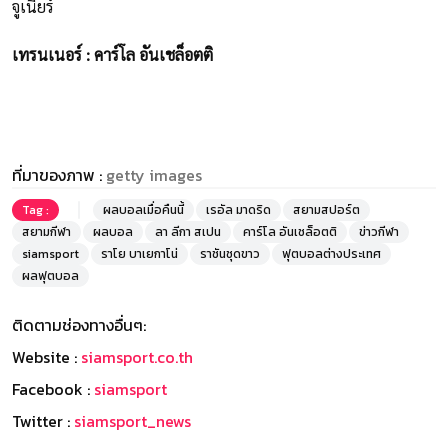
จูเนียร์
เทรนเนอร์ : คาร์โล อันเชล็อตติ
ที่มาของภาพ :
getty images
Tag :
ผลบอลเมื่อคืนนี้
เรอัล มาดริด
สยามสปอร์ต
สยามกีฬา
ผลบอล
ลา ลีกา สเปน
คาร์โล อันเชล็อตติ
ข่าวกีฬา
siamsport
ราโย บาเยกาโน่
ราชันชุดขาว
ฟุตบอลต่างประเทศ
ผลฟุตบอล
ติดตามช่องทางอื่นๆ:
Website :
siamsport.co.th
Facebook :
siamsport
Twitter :
siamsport_news