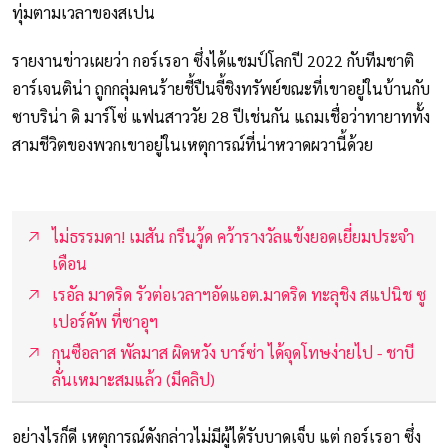
ทุ่มตามเวลาของสเปน
รายงานข่าวเผยว่า กอร์เรอา ซึ่งได้แชมป์โลกปี 2022 กับทีมชาติ
อาร์เจนติน่า ถูกกลุ่มคนร้ายชี้ปืนจี้ชิงทรัพย์ขณะที่เขาอยู่ในบ้านกับ
ซาบริน่า ดิ มาร์โซ่ แฟนสาววัย 28 ปีเช่นกัน แถมเชื่อว่าทายาททั้ง
สามชีวิตของพวกเขาอยู่ในเหตุการณ์ที่น่าหวาดผวานี้ด้วย
ไม่ธรรมดา! เมสัน กรีนวู้ด คว้ารางวัลแข้งยอดเยี่ยมประจำ
เดือน
เรอัล มาดริด รัวต่อเวลาฯอัดแอต.มาดริด ทะลุชิง สแปนิช ซู
เปอร์คัพ ที่ซาอุฯ
กุนซือลาส พัลมาส ผิดหวัง บาร์ซ่า ได้จุดโทษง่ายไป - ชาบี
ลั่นเหมาะสมแล้ว (มีคลิป)
อย่างไรก็ดี เหตุการณ์ดังกล่าวไม่มีผู้ได้รับบาดเจ็บ แต่ กอร์เรอา ซึ่ง