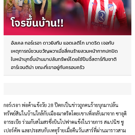
อังเคล กอร์เรอา ดาวยิงทีม แอตเลติโก มาดริด เจอกับ
เหตุการณ์ชวนขวัญผวาเมื่อสี่คนร้ายสวมหน้ากากปกปิด
ใบหน้าบุกขึ้นบ้านมาปล้นทรัพย์โดยใช้ปืนจี้สตาร์ทีมชาติ
อาร์เจนติน่า ขณะที่เขาอยู่กับครอบครัว
กอร์เรอา พ่อค้าแข้งวัย 28 ปีตกเป็นข่าวถูกคนร้ายบุกมาปล้น
ทรัพย์สินในบ้านใกล้กับเมืองมาดริดโดยเขาเพิ่งกลับมาจาก ซาอุดิ
อาระเบีย ร่วมกับสโมสรซึ่งบินไปฟาดแข้งในรายการ สแปนิช ซู
เปอร์คัพ และประสบกับเหตุร้ายเมื่อคืนวันเสาร์ที่ผ่านมาราวสาม