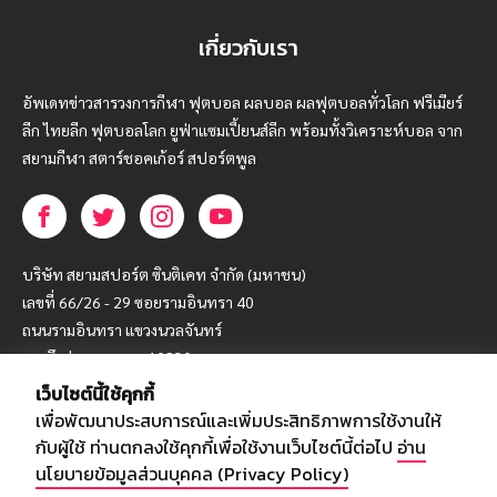
เกี่ยวกับเรา
อัพเดทข่าวสารวงการกีฬา ฟุตบอล ผลบอล ผลฟุตบอลทั่วโลก ฟรีเมียร์
ลีก ไทยลีก ฟุตบอลโลก ยูฟ่าแซมเปี้ยนส์ลีก พร้อมทั้งวิเคราะห์บอล จาก
สยามกีฬา สตาร์ชอคเก้อร์ สปอร์ตพูล
บริษัท สยามสปอร์ต ซินติเคท จำกัด (มหาชน)
เลขที่ 66/26 - 29 ซอยรามอินทรา 40
ถนนรามอินทรา แขวงนวลจันทร์
เขตบึงกุ่ม กรุงเทพฯ 10230
เว็บไซต์นี้ใช้คุกกี้
โทร : 02-5088-000
เพื่อพัฒนาประสบการณ์และเพิ่มประสิทธิภาพการใช้งานให้
อีเมล์ :
webmaster@siamsport.co.th
กับผู้ใช้ ท่านตกลงใช้คุกกี้เพื่อใช้งานเว็บไซต์นี้ต่อไป
อ่าน
เว็บไซต์ : www.siamsport.co.th
นโยบายข้อมูลส่วนบุคคล (Privacy Policy)