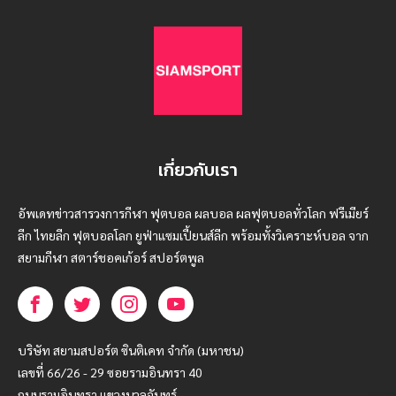
เกี่ยวกับเรา
อัพเดทข่าวสารวงการกีฬา ฟุตบอล ผลบอล ผลฟุตบอลทั่วโลก ฟรีเมียร์
ลีก ไทยลีก ฟุตบอลโลก ยูฟ่าแซมเปี้ยนส์ลีก พร้อมทั้งวิเคราะห์บอล จาก
สยามกีฬา สตาร์ชอคเก้อร์ สปอร์ตพูล
บริษัท สยามสปอร์ต ซินติเคท จำกัด (มหาชน)
เลขที่ 66/26 - 29 ซอยรามอินทรา 40
ถนนรามอินทรา แขวงนวลจันทร์