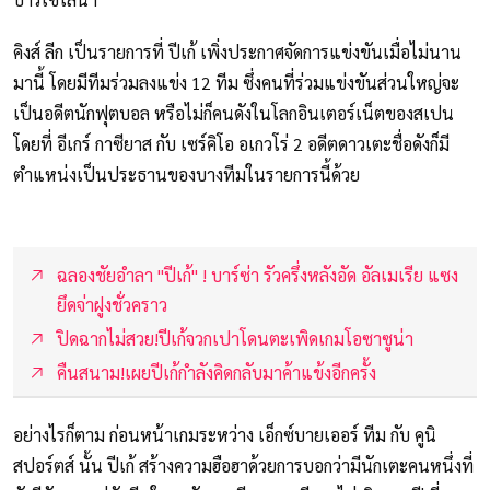
คิงส์ ลีก เป็นรายการที่ ปีเก้ เพิ่งประกาศจัดการแข่งขันเมื่อไม่นาน
มานี้ โดยมีทีมร่วมลงแข่ง 12 ทีม ซึ่งคนที่ร่วมแข่งขันส่วนใหญ่จะ
เป็นอดีตนักฟุตบอล หรือไม่ก็คนดังในโลกอินเตอร์เน็ตของสเปน
โดยที่ อีเกร์ กาซียาส กับ เซร์คิโอ อเกวโร่ 2 อดีตดาวเตะชื่อดังก็มี
ตำแหน่งเป็นประธานของบางทีมในรายการนี้ด้วย
ฉลองชัยอำลา "ปีเก้" ! บาร์ซ่า รัวครึ่งหลังอัด อัลเมเรีย แซง
ยึดจ่าฝูงชั่วคราว
ปิดฉากไม่สวย!ปีเก้จวกเปาโดนตะเพิดเกมโอซาซูน่า
คืนสนาม!เผยปีเก้กำลังคิดกลับมาค้าแข้งอีกครั้ง
อย่างไรก็ตาม ก่อนหน้าเกมระหว่าง เอ็กซ์บายเออร์ ทีม กับ คูนิ
สปอร์ตส์ นั้น ปีเก้ สร้างความฮือฮาด้วยการบอกว่ามีนักเตะคนหนึ่งที่