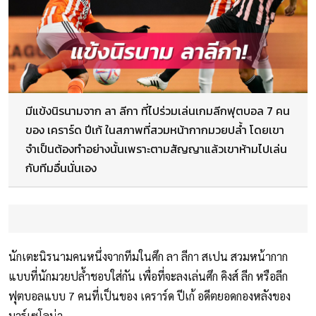
มีแข้งนิรนามจาก ลา ลีกา ที่ไปร่วมเล่นเกมลีกฟุตบอล 7 คน
ของ เคราร์ด ปีเก้ ในสภาพที่สวมหน้ากากมวยปล้ำ โดยเขา
จำเป็นต้องทำอย่างนั้นเพราะตามสัญญาแล้วเขาห้ามไปเล่น
กับทีมอื่นนั่นเอง
นักเตะนิรนามคนหนึ่งจากทีมในศึก ลา ลีกา สเปน สวมหน้ากาก
แบบที่นักมวยปล้ำชอบใส่กัน เพื่อที่จะลงเล่นศึก คิงส์ ลีก หรือลีก
ฟุตบอลแบบ 7 คนที่เป็นของ เคราร์ด ปีเก้ อดีตยอดกองหลังของ
บาร์เซโลน่า