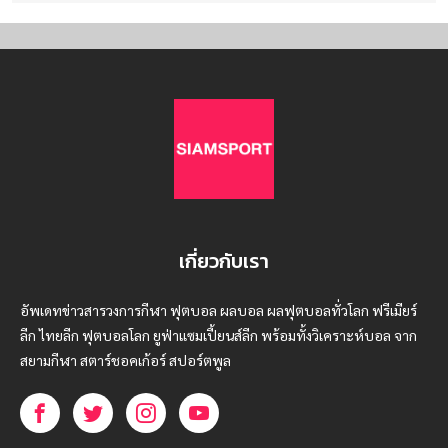
เกี่ยวกับเรา
อัพเดทข่าวสารวงการกีฬา ฟุตบอล ผลบอล ผลฟุตบอลทั่วโลก ฟรีเมียร์
ลีก ไทยลีก ฟุตบอลโลก ยูฟ่าแซมเปี้ยนส์ลีก พร้อมทั้งวิเคราะห์บอล จาก
สยามกีฬา สตาร์ชอคเก้อร์ สปอร์ตพูล