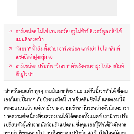
อาร์เซน่อล ไม่ใช่ เรนเจอร์ส! กูรูไม่ชัวร์ ลิเวอร์พูล กล้าใช้
แผนสี่กองหน้า
"วิเอร่า" ทั้งยิง-ทั้งจ่าย! อาร์เซน่อล แกร่งยำ โบโด กลิมท์
แซงยึดจ่าฝูงกลุ่ม เอ
อาร์เซน่อล ปรับทัพ "วิเอร่า" ตัวจริงดวลจ่าฝูง โบโด กลิมท์
ศึกยูโรปา
"สำหรับผมแล้ว ทุกๆ เกมมันยากที่จะชนะ แต่วันนี้เราทำได้ ซึ่งผม
เองก็แฮปปี้มากๆ กับชัยชนะนัดนี้ เราเก็บคลีนชีตได้ และตอนนี้มี
หกคะแนนแล้ว แต่เรายังขาดความเข้าขากันระหว่างตัวนักเตะ เรา
ขาดความต่อเนื่องที่จะครองเกมให้ได้ตลอดทั้งแมตช์ เรามีการปรับ
เปลี่ยนตัวผู้เล่นจากนัดก่อนถึงแปดคน ซึ่งคุณเองก็รู้สึกได้ถึงจังหวะ
การเล่นที่ขาดหายไป" กุนซือชาวสแปนิชวัย 40 ปี เปิดใจหลังเกม