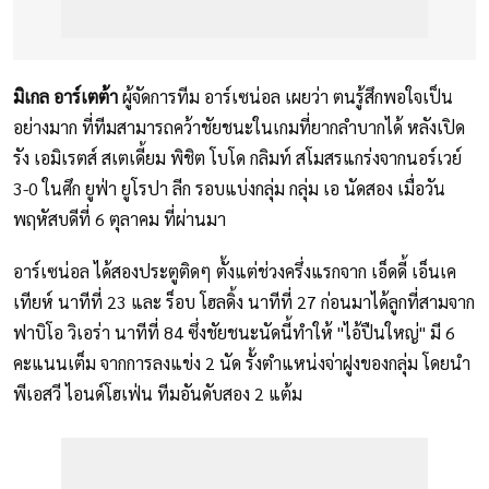
มิเกล อาร์เตต้า
ผู้จัดการทีม อาร์เซน่อล เผยว่า ตนรู้สึกพอใจเป็น
อย่างมาก ที่ทีมสามารถคว้าชัยชนะในเกมที่ยากลำบากได้ หลังเปิด
รัง เอมิเรตส์ สเตเดี้ยม พิชิต โบโด กลิมท์ สโมสรแกร่งจากนอร์เวย์
3-0 ในศึก ยูฟ่า ยูโรปา ลีก รอบแบ่งกลุ่ม กลุ่ม เอ นัดสอง เมื่อวัน
พฤหัสบดีที่ 6 ตุลาคม ที่ผ่านมา
อาร์เซน่อล ได้สองประตูติดๆ ตั้งแต่ช่วงครึ่งแรกจาก เอ็ดดี้ เอ็นเค
เทียห์ นาทีที่ 23 และ ร็อบ โฮลดิ้ง นาทีที่ 27 ก่อนมาได้ลูกที่สามจาก
ฟาบิโอ วิเอร่า นาทีที่ 84 ซึ่งชัยชนะนัดนี้ทำให้ "ไอ้ปืนใหญ่" มี 6
คะแนนเต็ม จากการลงแข่ง 2 นัด รั้งตำแหน่งจ่าฝูงของกลุ่ม โดยนำ
พีเอสวี ไอนด์โฮเฟ่น ทีมอันดับสอง 2 แต้ม