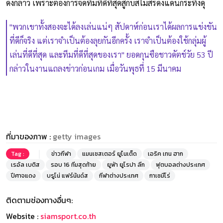
ดังกล่าว เพราะต้องการจัดทีมที่ดีที่สุดสู้กับสโมสรดังแดนกระทิงดุ
"พวกเขาทั้งสองจะได้ลงเล่นแน่ๆ สัปดาห์ก่อนเราได้ผลการแข่งขัน
ที่ดีก็จริง แต่เราจำเป็นต้องลุยกันอีกครั้ง เราจำเป็นต้องใช้กลุ่มผู้
เล่นที่ดีที่สุด และทีมที่ดีที่สุดของเรา" ยอดกุนซือชาวดัตช์วัย 53 ปี
กล่าวในงานแถลงข่าวก่อนเกม เมื่อวันพุธที่ 15 มีนาคม
ที่มาของภาพ :
getty images
Tag :
ข่าวกีฬา
แมนเชสเตอร์ ยูไนเต็ด
เอริค เทน ฮาก
เรอัล เบติส
รอบ 16 ทีมสุดท้าย
ยูฟ่า ยูโรปา ลีก
ฟุตบอลต่างประเทศ
ปีศาจแดง
บรูโน่ แฟร์นันด์ส
กีฬาต่างประเทศ
กาเซมีโร่
ติดตามช่องทางอื่นๆ:
Website :
siamsport.co.th