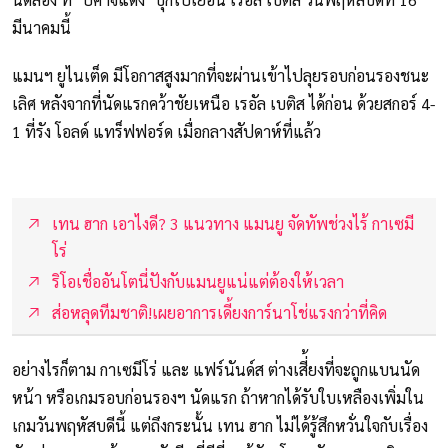
มีนาคมนี้
แมนฯ ยูไนเต็ด มีโอกาสสูงมากที่จะผ่านเข้าไปลุยรอบก่อนรองชนะ
เลิศ หลังจากที่นัดแรกคว้าชัยเหนือ เรอัล เบติส ได้ก่อน ด้วยสกอร์ 4-
1 ที่รัง โอลด์ แทร็ฟฟอร์ด เมื่อกลางสัปดาห์ที่แล้ว
เทน ฮาก เอาไงดี? 3 แนวทาง แมนยู จัดทัพช่วงไร้ กาเซมี
โร่
ริโอเชื่ออันโตนี่ปังกับแมนยูแน่แต่ต้องให้เวลา
ส่อหลุดทีมชาติ!เผยอาการเดี้ยงการ์นาโช่แรงกว่าที่คิด
อย่างไรก็ตาม กาเซมีโร่ และ แฟร์นันด์ส ต่างเสี่้ยงที่จะถูกแบนนัด
หน้า หรือเกมรอบก่อนรองฯ นัดแรก ถ้าหากได้รับใบเหลืองเพิ่มใน
เกมวันพฤหัสบดีนี้ แต่ถึงกระนั้น เทน ฮาก ไม่ได้รู้สึกหวั่นใจกับเรื่อง