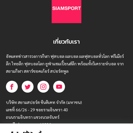
เกี่ยวกับเรา
อัพเดทข่าวสารวงการกีฬา ฟุตบอล ผลบอล ผลฟุตบอลทั่วโลก ฟรีเมียร์
ลีก ไทยลีก ฟุตบอลโลก ยูฟ่าแซมเปี้ยนส์ลีก พร้อมทั้งวิเคราะห์บอล จาก
สยามกีฬา สตาร์ชอคเก้อร์ สปอร์ตพูล
บริษัท สยามสปอร์ต ซินติเคท จำกัด (มหาชน)
เลขที่ 66/26 - 29 ซอยรามอินทรา 40
ถนนรามอินทรา แขวงนวลจันทร์
เขตบึงกุ่ม กรุงเทพฯ 10230