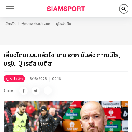
หน้าหลัก
ฟุตบอลต่างประเทศ
ยูโรปา ลีก
เสี่ยงโดนแบนแล้วไง! เทน ฮาก ยันส่ง กาเซมีโร่,
บรูโน่ บู๊ เรอัล เบติส
ยูโรปา ลีก
3/16/2023
02:16
Share