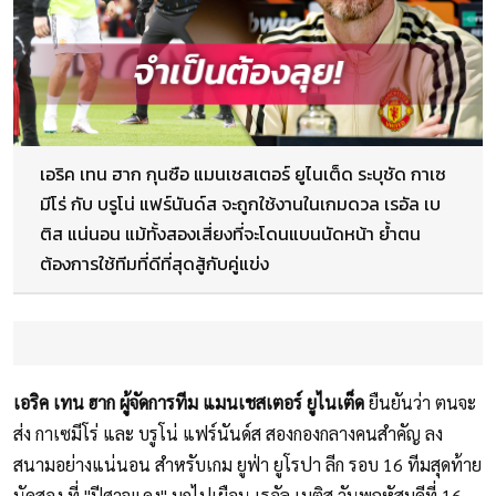
เอริค เทน ฮาก กุนซือ แมนเชสเตอร์ ยูไนเต็ด ระบุชัด กาเซ
มีโร่ กับ บรูโน่ แฟร์นันด์ส จะถูกใช้งานในเกมดวล เรอัล เบ
ติส แน่นอน แม้ทั้งสองเสี่ยงที่จะโดนแบนนัดหน้า ย้ำตน
ต้องการใช้ทีมที่ดีที่สุดสู้กับคู่แข่ง
เอริค เทน ฮาก ผู้จัดการทีม แมนเชสเตอร์ ยูไนเต็ด
ยืนยันว่า ตนจะ
ส่ง กาเซมีโร่ และ บรูโน่ แฟร์นันด์ส สองกองกลางคนสำคัญ ลง
สนามอย่างแน่นอน สำหรับเกม ยูฟ่า ยูโรปา ลีก รอบ 16 ทีมสุดท้าย
นัดสอง ที่ "ปีศาจแดง" บุกไปเยือน เรอัล เบติส วันพฤหัสบดีที่ 16