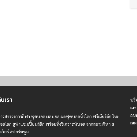
กับเรา
บริ
เลข
ถนน
่าวสารวงการกีฬา ฟุตบอล ผลบอล ผลฟุตบอลทั่วโลก ฟรีเมียร์ลีก ไทย
เขต
อลโลก ยูฟ่าแซมเปี้ยนส์ลีก พร้อมทั้งวิเคราะห์บอล จากสยามกีฬา ส
เก้อร์ สปอร์ตพูล