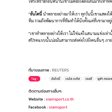
ไหร่เพราะก่อนหน้านี้เขาไม่ค่อยได้ลงเล่นมากเท่า
"
อันโตนี่
นำหลายอย่างมาให้เรา ทุกวันนี้เขาแสดงให้เ
ทีม รวมถึงพัฒนาการที่ทีมทำได้นับตั้งแต่ที่เขามาอยู
"เขาทำหลายอย่างให้เรา ไม่ใช่แค่ในสนามแข่งเท่าน
สปิรตแบบนั้นน่ะมันสามารถส่งต่อไปยังคนอื่นๆ ภาย
ที่มาของภาพ :
REUTERS
Tag :
อันโตนี่
เรอัล เบติส
เชลซี
ยูฟ่า คอนเ
ติดตามช่องทางอื่นๆ:
Website :
siamsport.co.th
Facebook :
siamsport