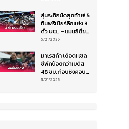
คอนเฟอเรนซ์ลีก
ลุ้นระทึกนัดสุดท้าย! 5
ทีมพรีเมียร์ลีกแย่ง 3
ตั๋ว UCL – แมนซิตี้ขอ
แต้มเดียว
5/21/2025
มาเรสก้า เดือด! เชล
ซีพักน้อยกว่าเบติส
48 ชม. ก่อนชิงคอน
เฟอเรนซ์ ลีก
5/21/2025