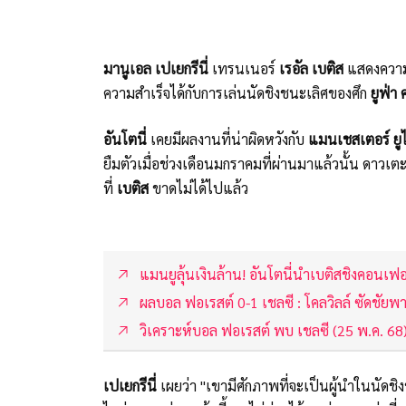
มานูเอล เปเยกรีนี่
เทรนเนอร์
เรอัล เบติส
แสดงความเ
ความสำเร็จได้กับการเล่นนัดชิงชนะเลิศของศึก
ยูฟ่า
อันโตนี่
เคยมีผลงานที่น่าผิดหวังกับ
แมนเชสเตอร์ ยู
ยืมตัวเมื่อช่วงเดือนมกราคมที่ผ่านมาแล้วนั้น ดาวเ
ที่
เบติส
ขาดไม่ได้ไปแล้ว
แมนยูลุ้นเงินล้าน! อันโตนี่นำเบติสชิงคอนเฟอ
ผลบอล ฟอเรสต์ 0-1 เชลซี : โคลวิลล์ ซัดชัยพา
วิเคราะห์บอล ฟอเรสต์ พบ เชลซี (25 พ.ค. 68
เปเยกรีนี่
เผยว่า "เขามีศักภาพที่จะเป็นผู้นำในนัดชิ