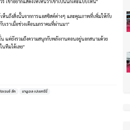
ที่ควร เขาอยากแสดงให้เห็นว่าเขาเป็นนักเตะแบบไหน"
ห็นถึงสิ่งนั้นจากการแอสซิสต์ต่างๆ และคุณภาพที่เพิ่มให้กับ
่กับเราเมื่อช่วงเดือนมกราคมที่ผ่านมา"
ั้น แต่ยังรวมถึงความสนุกกับพลังงานตอนอยู่นอกสนามด้วย
ในทีมได้เลย"
ฟอเรนซ์ ลีก
มานูเอล เปเยกรีนี่