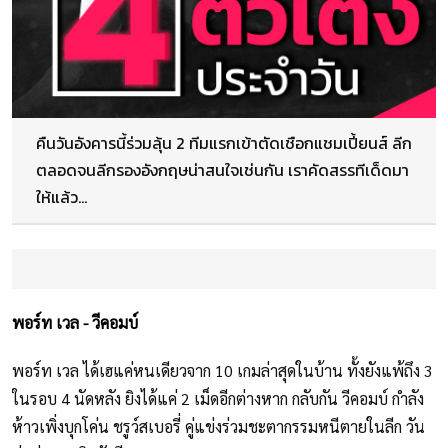
คืนวันอังคารนี้ร่วมลุ้น 2 ทีมแรกเข้าตัดเชือกแชมเปี้ยนส์ ลีก
ตลอดจนลีกรองอังกฤษน่าสนใจเช่นกัน เราคัดสรรทีเด็ดมา
ให้แล้ว...
พอร์ท เวล - วีคอมบ์
พอร์ท เวล ได้เฮแค่หนเดียวจาก 10 เกมล่าสุดในบ้าน ทั้งยังแพ้ถึง 3
ในรอบ 4 นัดหลัง ยิงได้แค่ 2 เม็ดอีกต่างหาก กลับกัน วีคอมบ์ กำลัง
ห้าวเพิ่งบุกโค่น ชรูว์สเบอรี่ คู่แข่งร่วมชะตากรรมหนีตายในลีก วัน