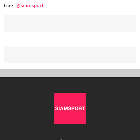
Line :
@siamsport