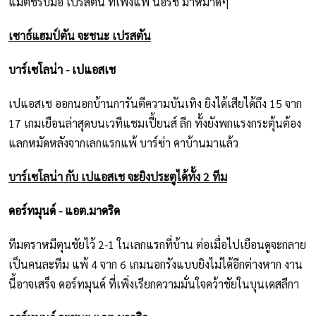
แมตช์รับมือ เปรสตัน ที่เพิ่งแพ้ นอริช มาหมาดๆ
เซาธ์แฮมป์ตัน จะชนะ เปรสตัน
บาร์เซโลน่า - เปแอสเช
เปแอสเช ออกนอกบ้านการันตีความบันเทิง ยิงได้เสียได้ถึง 15 จาก
17 เกมเยือนล่าสุดบนเวทีแชมเปี้ยนส์ ลีก ทั้งยังพกแรงกระตุ้นต้อง
แลกหมัดหลังจากเลกแรกแพ้ บาร์ซ่า คาบ้านมาแล้ว
บาร์เซโลน่า กับ เปแอสเช จะยิงประตูได้ทั้ง 2 ทีม
ดอร์ทมุนด์ - แอต.มาดริด
ทีมตราหมีตุนชัยไว้ 2-1 ในเลกแรกที่บ้าน ต่อเมื่อไปเยือนดูจะกลาย
เป็นคนละทีม แพ้ 4 จาก 6 เกมนอกรังแบบยิงไม่ได้อีกต่างหาก งาน
นี้อาจเสร็จ ดอร์ทมุนด์ ที่เพิ่งเรียกความมั่นใจคว้าชัยในบุนเดสลีกา