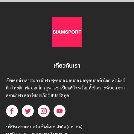
เกี่ยวกับเรา
อัพเดทข่าวสารวงการกีฬา ฟุตบอล ผลบอล ผลฟุตบอลทั่วโลก ฟรีเมียร์
ลีก ไทยลีก ฟุตบอลโลก ยูฟ่าแซมเปี้ยนส์ลีก พร้อมทั้งวิเคราะห์บอล จาก
สยามกีฬา สตาร์ชอคเก้อร์ สปอร์ตพูล
บริษัท สยามสปอร์ต ซินติเคท จำกัด (มหาชน)