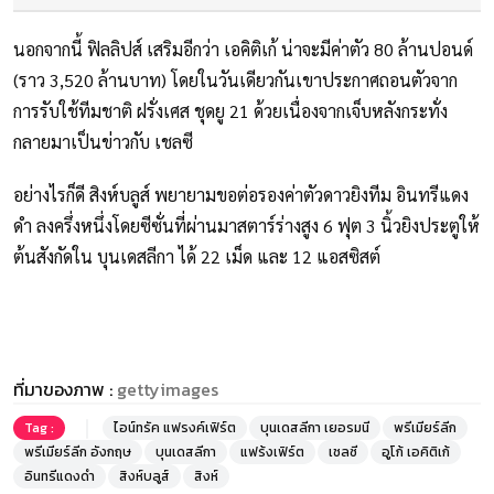
นอกจากนี้ ฟิลลิปส์ เสริมอีกว่า เอคิติเก้ น่าจะมีค่าตัว 80 ล้านปอนด์
(ราว 3,520 ล้านบาท) โดยในวันเดียวกันเขาประกาศถอนตัวจาก
การรับใช้ทีมชาติ ฝรั่งเศส ชุดยู 21 ด้วยเนื่องจากเจ็บหลังกระทั่ง
กลายมาเป็นข่าวกับ เชลซี
อย่างไรก็ดี สิงห์บลูส์ พยายามขอต่อรองค่าตัวดาวยิงทีม อินทรีแดง
ดำ ลงครึ่งหนึ่งโดยซีซั่นที่ผ่านมาสตาร์ร่างสูง 6 ฟุต 3 นิ้วยิงประตูให้
ต้นสังกัดใน บุนเดสลีกา ได้ 22 เม็ด และ 12 แอสซิสต์
ที่มาของภาพ :
gettyimages
Tag :
ไอน์ทรัค แฟรงค์เฟิร์ต
บุนเดสลีกา เยอรมนี
พรีเมียร์ลีก
พรีเมียร์ลีก อังกฤษ
บุนเดสลีกา
แฟร้งเฟิร์ต
เชลซี
อูโก้ เอคิติเก้
อินทรีแดงดำ
สิงห์บลูส์
สิงห์