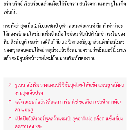
อร์ด บริดจ์ เรียบร้อยแล้วแม้จะได้รับความสนใจจาก แมนฯ ยูไนเต็ด
เช่นกัน
กระทั่งล่าสุดเมื่อ 2 มิ.ย.แชมป์ ยูฟ่า คอนเฟอเรนซ์ ลีก ทำท่าว่าจะ
ได้กองหน้าคนใหม่มาเพิ่มอีกเมื่อ ไซม่อน ฟิลลิปส์ นักข่าววงในของ
ทีม สิงห์บลูส์ เผยว่า เอคิติเก้ วัย 22 ปีตกลงสัญญาส่วนตัวกับสโมสร
ของกรุงลอนดอนได้อย่างลุล่วงแล้วซึ่งหมายความว่าซัมเมอร์นี้ มาเร
สก้า จะมีศูนย์หน้ารายใหม่ย้ายมาเสริมทัพสองราย
รูเบน อโมริม วางแผนปรีซีซั่นสุดโหดให้แข้ง แมนยู หลังผล
งานสุดเจ็บปวด
แจ้งเอเยนต์แล้ว?สื่อแฉ การ์นาโช่ ขอเลือก เชลซี หากต้อง
ลา แมนยู
เปิดปัจจัยลิเวอร์พูลคว้าแชมป์! ยุคอาร์เน่อ สล็อต แข้งเดี้ยง
ลดฮวบ 64.3%