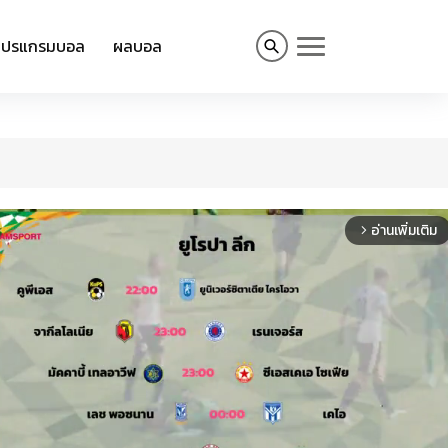
โปรแกรมบอล
ผลบอล
อ่านเพิ่มเติม
arrow_forward_ios