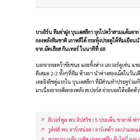
บาเยิร์น ทีมจ่าฝูง บุนเดสลีกา บุกไปคว้าสามแต้มจาก
กองหลังทีมชาติ เกาหลีใต้ กระทุ้งประตูให้ทีมเยือน
จาก มัตเธียส กินเทอร์ ในนาทีที่ 68
นอกจากจะคว้าชัยชนะ และทิ้งห่าง เลเวอร์คูเซ่น แชมป์
ตีเสมอ 2-2 ทั้งๆที่ทีม ห้างยา นำห่างสองเม็ดในวันเด
เตะอิงลิชคู่แรกใน บุนเดสลีกา ที่มีส่วนทำประตูร่วมกั
มาเนื่องจากอดีตกองหลัง สเปอร์ส จ่ายบอลให้อดีตหัว
ลิเวอร์พูล พบ อิปสวิช ! 5 ประเด็น ซาลาห์-ฟ
วูล์ฟส์ พบ อาร์เซน่อล ! อาร์เตต้า งงเปาแจกแ
ทางการ! เรอัล เบติส ประกาศยืม อันโตนี่ จาก