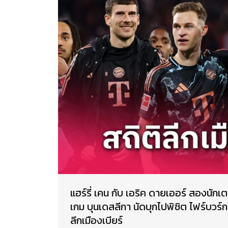
แฮร์รี่ เคน กับ เอริค ดายเออร์ สองนักเตะ
เกม บุนเดสลีกา นัดบุกไปพิชิต ไฟร์บวร์ก 
ลีกเมืองเบียร์