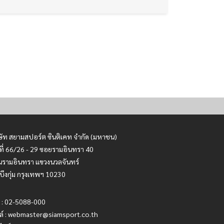
ษัท สยามสปอร์ต ซินติเคท จำกัด (มหาชน)
ที่ 66/26 - 29 ซอยรามอินทรา 40
รามอินทรา แขวงนวลจันทร์
บึงกุ่ม กรุงเทพฯ 10230
 : 02-5088-000
ล์ :
webmaster@siamsport.co.th