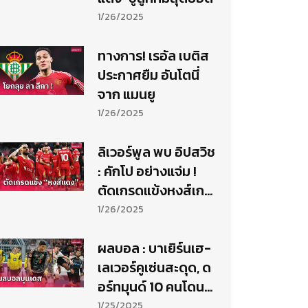
1/26/2025
ทางการ! เรอัล เบติส
ประกาศยืม อันโตนี่
จาก แมนยู
1/26/2025
ลิเวอร์พูล พบ อิปสวิช
: คักโป อย่างแจ่ม !
ตัดเกรดแข้งหงส์เกม
เปิดบ้านขยี้ม้าขาว
1/26/2025
ผลบอล : บาเยิร์นเฮ-
เลเวอร์คูเซ่นสะดุด, ด
อร์ทมุนด์ 10 คนโดนตี
เจ๊า
1/25/2025