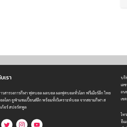
กับเรา
บริ
เลข
ถนน
่าวสารวงการกีฬา ฟุตบอล ผลบอล ผลฟุตบอลทั่วโลก ฟรีเมียร์ลีก ไทย
เขต
อลโลก ยูฟ่าแซมเปี้ยนส์ลีก พร้อมทั้งวิเคราะห์บอล จากสยามกีฬา ส
เก้อร์ สปอร์ตพูล
โทร
อีเม