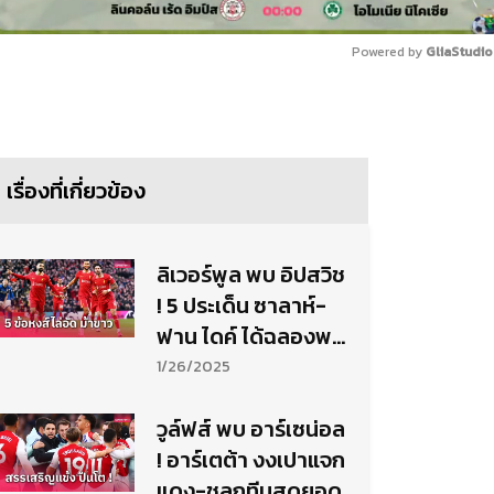
Powered by 
GliaStudio
Mute
เรื่องที่เกี่ยวข้อง
ลิเวอร์พูล พบ อิปสวิช
! 5 ประเด็น ซาลาห์-
ฟาน ไดค์ ได้ฉลองพา
หงส์เฮสบาย
1/26/2025
วูล์ฟส์ พบ อาร์เซน่อล
! อาร์เตต้า งงเปาแจก
แดง-ชูลูกทีมสุดยอด