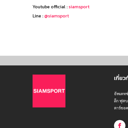
Youtube official :
siamsport
Line :
@siamsport
เกี่ยว
อัพเดทข
ลีก ฟุตบ
ตาร์ชอค