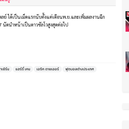
ลย์ ได้เป็นเม็ดแรกนับตั้งแต่เดือนพ.ย.และเพิ่มผลงานฉีก
17 นัดนำหน้าเป็นดาวซัลโวสูงสุดต่อไป
เยิร์น
แฮร์รี่ เคน
เอริค ดายเออร์
ฟุตบอลต่างประเทศ