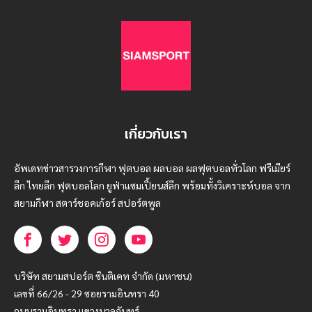
เกี่ยวกับเรา
อัพเดทข่าวสารวงการกีฬา ฟุตบอล ผลบอล ผลฟุตบอลทั่วโลก ฟรีเมียร์
ลีก ไทยลีก ฟุตบอลโลก ยูฟ่าแซมเปี้ยนส์ลีก พร้อมทั้งวิเคราะห์บอล จาก
สยามกีฬา สตาร์ชอคเก้อร์ สปอร์ตพูล
บริษัท สยามสปอร์ต ซินติเคท จำกัด (มหาชน)
เลขที่ 66/26 - 29 ซอยรามอินทรา 40
ถนนรามอินทรา แขวงนวลจันทร์