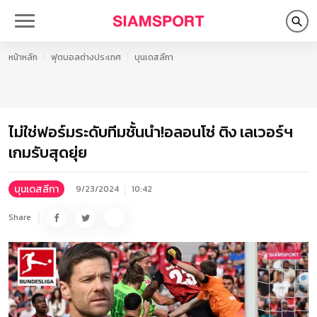
หน้าหลัก
ฟุตบอลต่างประเทศ
บุนเดสลีกา
ไม่ใช่ฟอร์มระดับทีมชั้นนำ!อลอนโซ่ ติง เลเวอร์ฯ
เกมรับสุดยุ่ย
บุนเดสลีกา
9/23/2024
10:42
Share