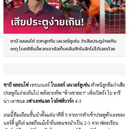
ชาบี อลอนโซ่ จวกลูกทีม เลเวอร์คูเซ่น ว่าเสียประตูง่ายเกิน
เหตุ โดยซีซั่นนี้พวกเขายังเก็บคลีนชีทในลีกไม่ได้เลยด้วย
ชาบี อลอนโซ่
เทรนเนอร์
ไบเออร์ เลเวอร์คูเซ่น
ตำหนิลูกทีมว่าเสีย
ประตูกันง่ายเกินไป หลังจากทัพ "ห้างขายยา" เพิ่งเปิดรัง ไบ อารี
น่า เอาชนะ
เฟาเอฟแอล โวล์ฟส์บวร์ก
4-3
เกมนี้ทีมเยือนขึ้นนำตั้งแต่นาทีที่ 5 จากการทำเข้าประตูตัวเองของ
นอร์ดี้ มูกีเล่ และถึงแม้เจ้าถิ่นจะแซงนำเป็น 2-1 จาก ฟลอเรียน