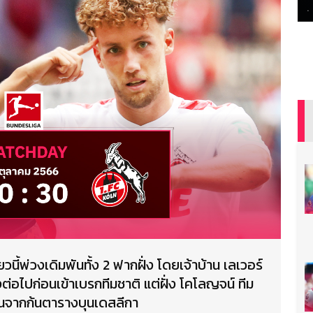
ที่ยวนี้พ่วงเดิมพันทั้ง 2 ฟากฝั่ง โดยเจ้าบ้าน เลเวอร์
งต่อไปก่อนเข้าเบรกทีมชาติ แต่ฝั่ง โคโลญจน์ ทีม
พ้นจากก้นตารางบุนเดสลีกา