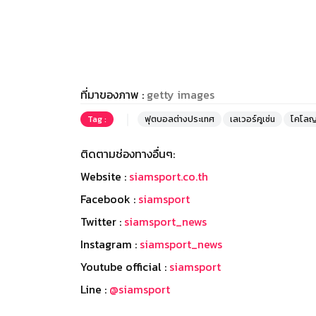
ที่มาของภาพ :
getty images
Tag :
ฟุตบอลต่างประเทศ
เลเวอร์คูเซ่น
โคโลญ
ติดตามช่องทางอื่นๆ:
Website :
siamsport.co.th
Facebook :
siamsport
Twitter :
siamsport_news
Instagram :
siamsport_news
Youtube official :
siamsport
Line :
@siamsport