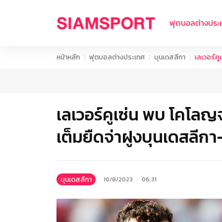
ฟุตบอลต่างประ
หน้าหลัก
ฟุตบอลต่างประเทศ
บุนเดสลีกา
เลเวอร์คู
เลเวอร์คูเซ่น พบ โคโลญจ
เต็มยืดจ่าฝูงบุนเดสลีกา
บุนเดสลีกา
10/8/2023
06:31