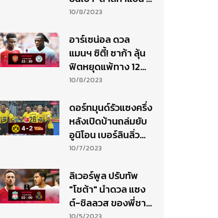
ตัว-ฟันฉับสกอร์
10/8/2023
อาร์เซน่อล ดวล
แมนฯ ซิตี้! ซาก้า ลุ้น
ฟิตหยุดแพ้ทาง 12
นัดติด-ฟันฉับสกอร์
10/8/2023
ดอร์ทมุนด์รัวแซงครึ่ง
หลังเปิดบ้านถล่มยับ
อูนิโอน เบอร์ลินลิ่ว
ของรองฝูงบุนเดสฯ
10/7/2023
ลิเวอร์พูล ปรับทัพ
"โชต้า" นำดวล แซง
ต์-ชิลลวส ของพี่ชาย
แม็ค อัลลิสเตอร์-ฟัน
10/5/2023