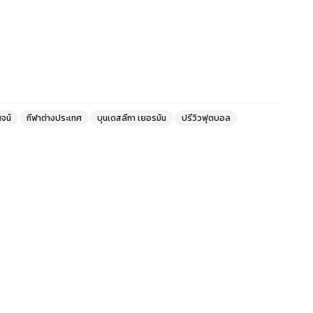
จน์
กีฬาต่างประเทศ
บุนเดสลีกา เยอรมัน
ปรีวิวฟุตบอล