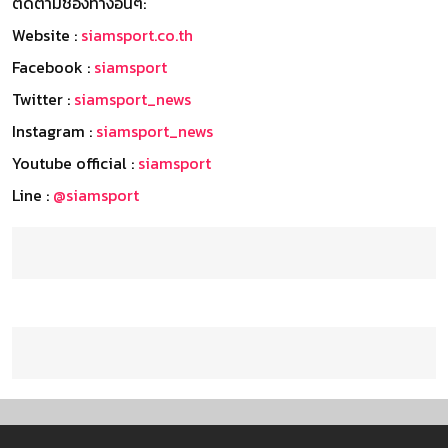
ติดตามช่องทางอื่นๆ:
Website :
siamsport.co.th
Facebook :
siamsport
Twitter :
siamsport_news
Instagram :
siamsport_news
Youtube official :
siamsport
Line :
@siamsport