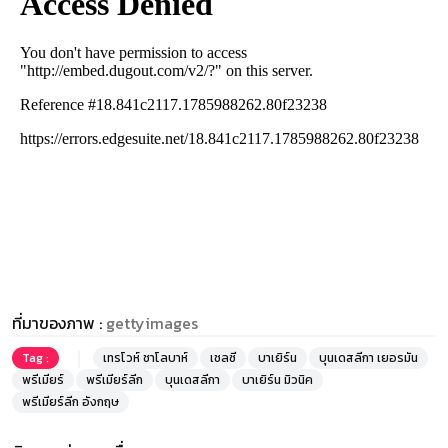
ที่มาของภาพ :
gettyimages
Tag :
เทรโวห์ ชาโลบาห์
เชลซี
บาเยิร์น
บุนเดสลีกา เยอรมัน
พรีเมียร์
พรีเมียร์ลีก
บุนเดสลีกา
บาเยิร์น มิวนิค
พรีเมียร์ลีก อังกฤษ