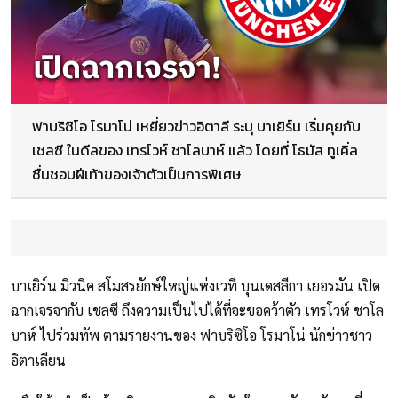
ฟาบริซิโอ โรมาโน่ เหยี่ยวข่าวอิตาลี ระบุ บาเยิร์น เริ่มคุยกับ
เชลซี ในดีลของ เทรโวห์ ชาโลบาห์ แล้ว โดยที่ โธมัส ทูเคิ่ล
ชื่นชอบฝีเท้าของเจ้าตัวเป็นการพิเศษ
บาเยิร์น มิวนิค สโมสรยักษ์ใหญ่แห่งเวที บุนเดสลีกา เยอรมัน เปิด
ฉากเจรจากับ เชลซี ถึงความเป็นไปได้ที่จะขอคว้าตัว เทรโวห์ ชาโล
บาห์ ไปร่วมทัพ ตามรายงานของ ฟาบริซิโอ โรมาโน่ นักข่าวชาว
อิตาเลียน