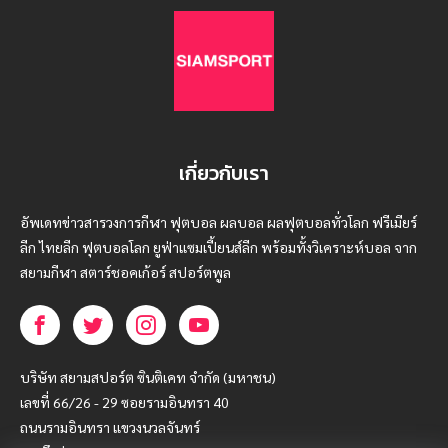
เกี่ยวกับเรา
อัพเดทข่าวสารวงการกีฬา ฟุตบอล ผลบอล ผลฟุตบอลทั่วโลก ฟรีเมียร์
ลีก ไทยลีก ฟุตบอลโลก ยูฟ่าแซมเปี้ยนส์ลีก พร้อมทั้งวิเคราะห์บอล จาก
สยามกีฬา สตาร์ชอคเก้อร์ สปอร์ตพูล
บริษัท สยามสปอร์ต ซินติเคท จำกัด (มหาชน)
เลขที่ 66/26 - 29 ซอยรามอินทรา 40
ถนนรามอินทรา แขวงนวลจันทร์