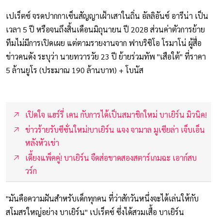
เปเร็ตซ์ จรดปากกาเซ็นสัญญาเฝ้าเสาในถิ่น อัลลิอันซ์ อารีน่า เป็น
เวลา 5 ปี หรือจนถึงสิ้นเดือนมิถุนายน ปี 2028 ส่วนค่าตัวการย้าย
ทีมไม่มีการเปิดเผย แต่ตามรายงานจาก ฟาบริซิโอ โรมาโน่ ผู้สื่อ
ข่าวคนดัง ระบุว่า นายทวารวัย 23 ปี ย้ายร่วมทัพ "เสือใต้" ที่ราคา
5 ล้านยูโร (ประมาณ 190 ล้านบาท) + โบนัส
เปิดใจ แฮร์รี่ เคน กับการได้เป็นสมาชิกใหม่ บาเยิร์น มิวนิค!
ข่าวร้ายรับซีซั่นใหม่!บาเยิร์น แจง จามาล มูเซียล่า เจ็บเอ็น
หลังหัวเข่า
เดี้ยงแพ็คคู่! บาเยิร์น จืดส่อขาดสองสตาร์เกมฉะ เอาก์สบ
วร์ก
"มันคือความฝันสำหรับเด็กทุกคน ที่ว่าสักวันหนึ่งจะได้เล่นให้กับ
สโมสรใหญ่อย่าง บาเยิร์น" เปเร็ตซ์ ซึ่งได้สวมเสื้อ บาเยิร์น