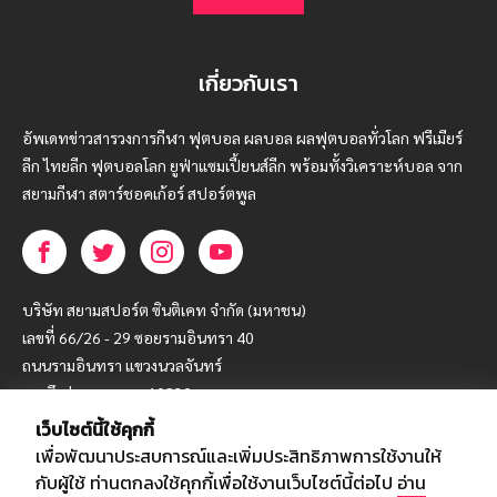
เกี่ยวกับเรา
อัพเดทข่าวสารวงการกีฬา ฟุตบอล ผลบอล ผลฟุตบอลทั่วโลก ฟรีเมียร์
ลีก ไทยลีก ฟุตบอลโลก ยูฟ่าแซมเปี้ยนส์ลีก พร้อมทั้งวิเคราะห์บอล จาก
สยามกีฬา สตาร์ชอคเก้อร์ สปอร์ตพูล
บริษัท สยามสปอร์ต ซินติเคท จำกัด (มหาชน)
เลขที่ 66/26 - 29 ซอยรามอินทรา 40
ถนนรามอินทรา แขวงนวลจันทร์
เขตบึงกุ่ม กรุงเทพฯ 10230
เว็บไซต์นี้ใช้คุกกี้
โทร : 02-5088-000
เพื่อพัฒนาประสบการณ์และเพิ่มประสิทธิภาพการใช้งานให้
อีเมล์ :
webmaster@siamsport.co.th
กับผู้ใช้ ท่านตกลงใช้คุกกี้เพื่อใช้งานเว็บไซต์นี้ต่อไป
อ่าน