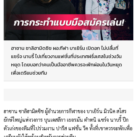
ฮาซาน ซาลิฮามิดซิช ผอ.กีฬา บาเยิร์น เปิดอก ไม่ปลื้มที่
แซร์จ นาบรี้ ไปเที่ยวงานแฟชั่นที่ประเทศฝรั่งเศสในช่วงวัน
หยุด โดยบอกว่าคนเป็นมืออาชีพควรจะพักผ่อนในวันหยุด
เพื่อเตรียมช่วยทีม
ฮาซาน ซาลิฮามิดซิช ผู้อำนวยการกีฬาของ บาเยิร์น มิวนิค สโสร
ยักษ์ใหญ่แห่งวงการ บุนเดสลีกา เยอรมัน ตำหนิ แซร์จ นาบรี้ ปีก
ตัวเก่งของทีมที่ไปร่วมงาน ปารีส แฟชั่น วีค ทั้งที่เขาควรจะพักเพื่อ
เตรียมตัวให้พร้อมสำหรับการช่วยทีม