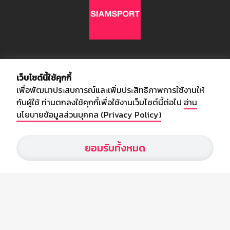
เกี่ยวกับเรา
เว็บไซต์นี้ใช้คุกกี้
เพื่อพัฒนาประสบการณ์และเพิ่มประสิทธิภาพการใช้งานให้
อัพเดทข่าวสารวงการกีฬา ฟุตบอล ผลบอล ผลฟุตบอลทั่วโลก ฟรีเมียร์
กับผู้ใช้ ท่านตกลงใช้คุกกี้เพื่อใช้งานเว็บไซต์นี้ต่อไป
อ่าน
ลีก ไทยลีก ฟุตบอลโลก ยูฟ่าแซมเปี้ยนส์ลีก พร้อมทั้งวิเคราะห์บอล จาก
นโยบายข้อมูลส่วนบุคคล (Privacy Policy)
สยามกีฬา สตาร์ชอคเก้อร์ สปอร์ตพูล
ยอมรับทั้งหมด
บริษัท สยามสปอร์ต ซินติเคท จำกัด (มหาชน)
เลขที่ 66/26 - 29 ซอยรามอินทรา 40
ถนนรามอินทรา แขวงนวลจันทร์
เขตบึงกุ่ม กรุงเทพฯ 10230