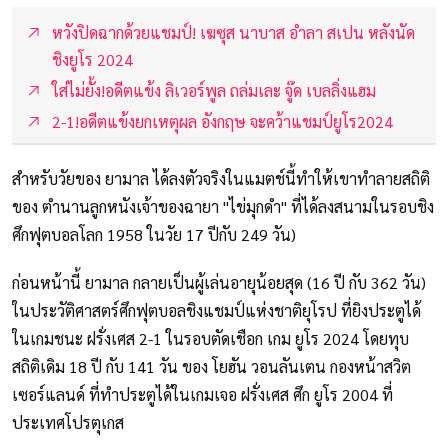
หวังปิดฉากด้วยแชมป์! เฆซุส นาบาส อำลา สเปน หลังนัด
ชิงยูโร 2024
ใส่ไม่ยั้ง!อดีตแข้ง ลิเวอร์พูล ถล่มเละ จู๊ด เบลลิ่งแฮม
2-1!อดีตแข้งยกเหตุผล อังกฤษ จะคว้าแชมป์ยูโร2024
สำหรับวัยของ ยามาล ได้ลงตัวจริงในแมตช์นี้ทำให้เขาทำลายสถิติ
ของ ตำนานลูกหนังเจ้าของฉายา "ไข่มุกดำ" ที่ได้ลงสนามในรอบชิง
ศึกฟุตบอลโลก 1958 ในวัย 17 ปีกับ 249 วัน)
ก่อนหน้านี้ ยามาล กลายเป็นผู้เล่นอายุน้อยสุด (16 ปี กับ 362 วัน)
ในประวัติศาสตร์ศึกฟุตบอลชิงแชมป์แห่งชาติยุโรป ที่ยิงประตูได้
ในเกมชนะ ฝรั่งเศส 2-1 ในรอบตัดเชือก เกม ยูโร 2024 โดยทุบ
สถิติเดิม 18 ปี กับ 141 วัน ของ โยฮัน วอนลันเตน กองหน้าสวิต
เซอร์แลนด์ ที่ทำประตูได้ในเกมเจอ ฝรั่งเศส ศึก ยูโร 2004 ที่
ประเทศโปรตุเกส