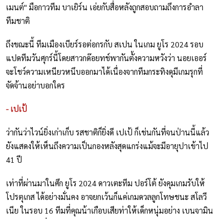
เมนต์" มือกาวทีม บาเยิร์น เอ่ยกับสื่อหลังถูกสอบถามถึงการอำลา
ทีมชาติ
ถึงขณะนี้ ทีมเมืองเบียร์รอต่อกรกับ สเปน ในเกม ยูโร 2024 รอบ
แปดทีมวันศุกร์นี้โดยสาวกด๊อยทช์พากันตั้งความหวังว่า นอยเออร์
จะโชว์ความเหนียวหนึบออกมาได้เนื่องจากทีมกระทิงดุมีเกมรุกที่
จัดจ้านอย่าบอกใคร
- เปเป้
ว่ากันว่าไวน์ยิ่งเก่าเก็บ รสชาติก็ยิ่งดี เปเป้ ก็เช่นกันที่จนป่านนี้แล้ว
ยังแสดงให้เห็นถึงความเป็นกองหลังสุดแกร่งแม้จะมีอายุปาเข้าไป
41 ปี
เท่าที่ผ่านมาในศึก ยูโร 2024 ดาวเตะทีม ปอร์โต้ ยังคุมเกมรับให้
โปรตุเกส ได้อย่างมั่นคง อาจยกเว้นก็แค่เกมดวลลูกโทษชนะ สโลวี
เนีย ในรอบ 16 ทีมที่คุณน้าเกือบเสียท่าให้เด็กหนุ่มอย่าง เบนจามิน