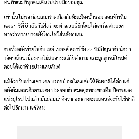
ทันทีขณะที่ทุกคนเดินไปปรบมือขอบคุณ
เท่านั้นไม่พอ ก่อนเกมฟาดเกือกกับทีมเมืองน้ำหอม จอมทัพทีม
แมนฯ ซิตี้ ยืนยันกับสื่อว่าจะทำแบบนี้อีกโดยไม่แคร์แฟนบอล
หากว่าพวกเขาจะยังโดนโห่ใส่หลังจบเกม
กระทั่งหลังพ่ายให้กับ เลส์ เบลอส์ สตาร์วัย 33 ปีมีปัญหากับนักข่า
วอิตาเลี่ยนเนื่องจากไม่สบอารมณ์กับคำถาม และถูกคู่กรณีโพสต์
ตอบโต้เอาคืนอย่างแสบสันต์
แม้ด้วยวัยอย่างเขา เดอ บรอยน์ จะยังลงเล่นให้ทีมชาติได้ต่อ แต่
หลังล้มเหลวอีกตามเคย ประกอบกับหมดยุคทองของทีม ปีศาจแดง
แห่งยุโรป ไปแล้ว มันย่อมน่าคิดว่ากองกลางผมบลอนด์จะรับใช้ชาติ
ต่อไปอีกนานแค่ไหน