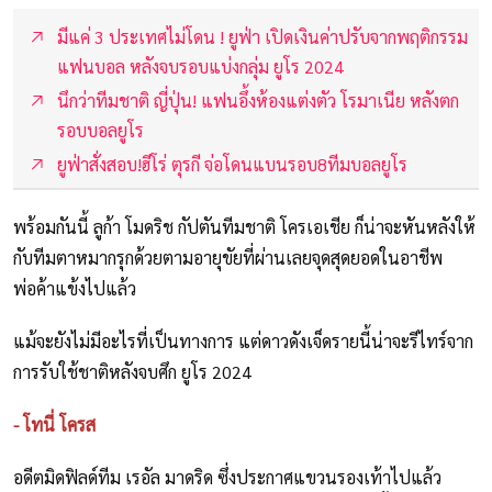
มีแค่ 3 ประเทศไม่โดน ! ยูฟ่า เปิดเงินค่าปรับจากพฤติกรรม
แฟนบอล หลังจบรอบแบ่งกลุ่ม ยูโร 2024
นึกว่าทีมชาติ ญี่ปุ่น! แฟนอึ้งห้องแต่งตัว โรมาเนีย หลังตก
รอบบอลยูโร
ยูฟ่าสั่งสอบ!ฮีโร่ ตุรกี จ่อโดนแบนรอบ8ทีมบอลยูโร
พร้อมกันนี้ ลูก้า โมดริช กัปตันทีมชาติ โครเอเชีย ก็น่าจะหันหลังให้
กับทีมตาหมากรุกด้วยตามอายุขัยที่ผ่านเลยจุดสุดยอดในอาชีพ
พ่อค้าแข้งไปแล้ว
แม้จะยังไม่มีอะไรที่เป็นทางการ แต่ดาวดังเจ็ดรายนี้น่าจะรีไทร์จาก
การรับใช้ชาติหลังจบศึก ยูโร 2024
- โทนี่ โครส
อดีตมิดฟิลด์ทีม เรอัล มาดริด ซึ่งประกาศแขวนรองเท้าไปแล้ว