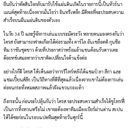
ยืนยันว่าตัดสินใจกลับมารับใช้แผ่นดินเกิดในรายการนี้เป็นทัวร์นา
เมนต์สุดท้ายเนื่องจากมั่นใจว่า อินทรีเหล็ก มีดีพอที่จะประสบความ
สำเร็จบนผืนแผ่นดินของตัวเอง
ในวัย 34 ปี และรู้จักการเล่นแบบระมัดระวัง หลายคนมองตรงกันว่า
โครส ยังสามารถฟาดเกือกได้ต่อรวมทั้ง คาร์โล อันเชล็อตติ กุนซือ
ทีม ราชันชุดขาว ด้วยที่ประกาศว่าพร้อมอ้าแขนต้อนรับดาวเตะ
ด๊อยทช์เสมอหากว่าเขาคิดเปลี่ยนใจค้าแข้งต่อ
อย่างไรก็ดี โครส ให้เห็นผลว่าการรีไทร์หลังได้แชมป์ ลา ลีกา และ
แชมเปี้ยนส์ลีก เป็นวิถีทางที่ดีที่สุดแล้วเนื่องจากเขาไม่ต้องการเล่น
ต่อจนกระทั่งหมดสภาพแล้วจึงแขวนรองเท้า
ถึงกระนั้น ก่อนจะไปลุ้นกันว่า โครส จะประสบความสำเร็จได้ชูโทรฟี่
เป็นการทิ้งทวนหรือไม่ เขาจะต้องพาทีมเมืองเบียร์ผ่านด่าน สเปน
ให้ได้ซะก่อนในรอบแปดทีมสุดท้ายวันศุกร์นี้