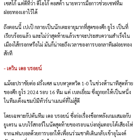
เซสโก้ แต่ดีที่ว่า ดีโอโก้ คอสต้า นายทวารมือกาวช่วยเซฟทีม
ฝอยทองเอาไว้ได้
ถึงตอนนี้ เปเป้ กลายเป็นนักเตะอายุมากที่สุดของศึก ยูโร เป็นที่
เรียบร้อยแล้ว และไม่ว่าสุดท้ายแล้วเขาจะประสบความสำเร็จใน
เมืองไส้กรอกหรือไม่ มันก็น่าจะถึงเวลาของการบอกลาทีมฝอยทอง
สักที
- เควิน เดอ บรอยน์
แม้จะปราชัยต่อ ฝรั่งเศส แบบหวุดหวิด 1-0 ในช่วงห้านาทีสุดท้าย
ของศึก ยูโร 2024 รอบ 16 ทีม แต่ เบลเยี่ยม ซึ่งถูกยกให้เป็นหนึ่ง
ในทีมเต็งแชมป์มีทัวร์นาเมนต์ที่ไม่สู้ดี
โดยเฉพาะกัปตันทีม เดอ บรอยน์ ซึ่งก่อเรื่องช็อกหลังเกมเสมอกับ
ยูเครน แบบไร้สกอร์ในนัดสุดท้ายของรอบแบ่งกลุ่มตอบโต้เสียงโห่
จากแฟนบอลด้วยการบอกให้เพื่อนร่วมชาติเดินกลับเข้าอุโมงค์