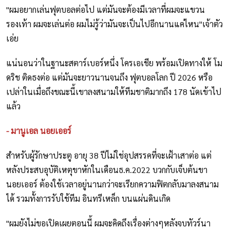
"ผมอยากเล่นฟุตบอลต่อไป แต่มันจะต้องมีเวลาที่ผมจะแขวน
รองเท้า ผมจะเล่นต่อ ผมไม่รู้ว่ามันจะเป็นไปอีกนานแค่ไหน"เจ้าตัว
เอ่ย
แน่นอนว่าในฐานะสตาร์เบอร์หนึ่ง โครเอเชีย พร้อมเปิดทางให้ โม
ดริช ติดธงต่อ แต่มันจะยาวนานจนถึง ฟุตบอลโลก ปี 2026 หรือ
เปล่าในเมื่อถึงขณะนี้เขาลงสนามให้ทีมชาติมากถึง 178 นัดเข้าไป
แล้ว
- มานูเอล นอยเออร์
สำหรับผู้รักษาประตู อายุ 38 ปีไม่ใช่อุปสรรคที่จะเฝ้าเสาต่อ แต่
หลังประสบอุบัติเหตุขาหักในเดือนธ.ค.2022 บวกกับเจ็บต้นขา
นอยเออร์ ต้องใช้เวลาอยู่นานกว่าจะเรียกความฟิตกลับมาลงสนาม
ได้ รวมทั้งการรับใช้ทีม อินทรีเหล็ก บนแผ่นดินเกิด
"ผมยังไม่ขอเปิดเผยตอนนี้ ผมจะคิดถึงเรื่องต่างๆหลังจบทัวร์นา