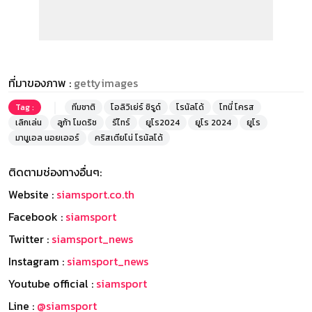
ที่มาของภาพ :
gettyimages
Tag :
ทีมชาติ
โอลิวิเย่ร์ ชิรูด์
โรนัลโด้
โทนี่ โครส
เลิกเล่น
ลูก้า โมดริช
รีไทร์
ยูโร2024
ยูโร 2024
ยูโร
มานูเอล นอยเออร์
คริสเตียโน่ โรนัลโด้
ติดตามช่องทางอื่นๆ:
Website :
siamsport.co.th
Facebook :
siamsport
Twitter :
siamsport_news
Instagram :
siamsport_news
Youtube official :
siamsport
Line :
@siamsport