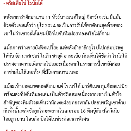
- คริสเตียโน่ โรนัลโด้
หลังจากกรำศึกมานาน 11 ทัวร์นาเมนต์ใหญ่ ซีอาร์เซเว่น ยืนยัน
ด้วยตัวเองแล้วว่า ยูโร 2024 จะเป็นการรับใช้ชาติหนสุดท้ายของ
เขาไม่ว่าเขาจะได้แชมป์อีกใบกับทีมฝอยทองหรือไม่ก็ตาม
แม้สภาพร่างกายยังฟิตเปรี๊ยะ แต่หลังอำลาลีกยุโรปไปถล่มประตู
ให้กับ อัล นาสเซอร์ ในลีก ซาอุดิ อาระเบีย มันเห็นได้ชัดว่า โรนัลโด้
ปราศจากความเด็ดขาดไปเยอะเนื่องจากในรายการนี้เขายังสอย
ตาข่ายไม่ได้เลยทั้งๆที่มีโอกาสบานเบอะ
แม้จะเท้าบอดมาตลอดสี่เกม แต่ โรเบร์โต้ มาร์ติเนซ กุนซือสแปนิช
พร้อมส่งกัปตันทีมลงเล่นเป็นตัวจริงเสมอเนื่องจากเขาเป็นหัวใจ
สำคัญของทีมดังจะเห็นว่านักเตะฝอยทองพากันปลอบขวัญเขาด้วย
กันทั้งนั้นหลังซัดลูกโทษพลาดในเกมรอบ 16 ทีมบู๊กับ สโลวีเนีย
โดยถูก ยาน โอบลัค ปัดได้ในช่วงต่อเวลาพิเศษ