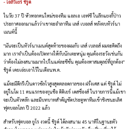
- โอลิวิเยร์ ชิรูด์
ในวัย 37 ปี หัวหอกคนใหม่ของทีม แอลเอ เอฟซี ในลีกแยงกี้ป่าว
ประกาศออกมาแล้วว่าเขาจะอำลาทีม เลส์ เบอลส์ หลังจบทัวร์นา
เมนต์นี้
"มันจะเป็นทัวร์นาเมนต์สุดท้ายของผมกับ เลส์ เบลอส์ ผมจะคิดถึง
มาก เราจำเป็นต้องเปิดทางให้กับนักเตะหนุ่ม คุณต้องระวังเช่นกัน
ว่าต้องไม่ลงสนามมากไปในแต่ละซีซั่น คุณต้องหาสมดุลย์ที่ถูกต้อง"
ชิรูด์ เคยเอ่ยเอาไว้ในเดือนพ.ค.
แม้จะมีดีกรีเป็นดาวซัลโวสูงสุดตลอดกาลของ ฝรั่งเศส แต่ ชิรูด์ ไม่
อยู่ในโผ 11 คนแรกของกุนซือ ดิดิเยร์ เดสช็องส์ ในรายการนี้แม้เขา
จะเป็นตัวหลัก และมีบทบาทสำคัญซัดประตูพาทีมเข้าชิงชนะเลิศ
ฟุตบอลโลก ปี 2022 แล้ว
สำหรับฟุตบอล ยูโร งวดนี้ ชิรูด์ ได้ลงสนาม 45 นาทีในฐานะตัว