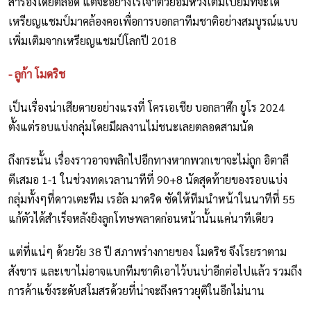
สำรองโดยตลอด แต่จะอย่างไรเจ้าตัวย่อมหวังเต็มเปี่ยมที่จะได้
เหรียญแชมป์มาคล้องคอเพื่อการบอกลาทีมชาติอย่างสมบูรณ์แบบ
เพิ่มเติมจากเหรียญแชมป์โลกปี 2018
- ลูก้า โมดริช
เป็นเรื่องน่าเสียดายอย่างแรงที่ โครเอเชีย บอกลาศึก ยูโร 2024
ตั้งแต่รอบแบ่งกลุ่มโดยมีผลงานไม่ชนะเลยตลอดสามนัด
ถึงกระนั้น เรื่องราวอาจพลิกไปอีกทางหากพวกเขาจะไม่ถูก อิตาลี
ตีเสมอ 1-1 ในช่วงทดเวลานาทีที่ 90+8 นัดสุดท้ายของรอบแบ่ง
กลุ่มทั้งๆที่ดาวเตะทีม เรอัล มาดริด ซัดให้ทีมนำหน้าในนาทีที่ 55
แก้ตัวได้สำเร็จหลังยิงลูกโทษพลาดก่อนหน้านั้นแค่นาทีเดียว
แต่ที่แน่ๆ ด้วยวัย 38 ปี สภาพร่างกายของ โมดริช จึงโรยราตาม
สังขาร และเขาไม่อาจแบกทีมชาติเอาไว้บนบ่าอีกต่อไปแล้ว รวมถึง
การค้าแข้งระดับสโมสรด้วยที่น่าจะถึงคราวยุติในอีกไม่นาน