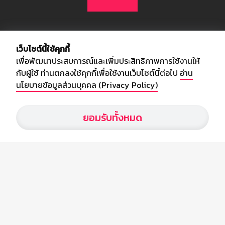
เกี่ยวกับเรา
เว็บไซต์นี้ใช้คุกกี้
เพื่อพัฒนาประสบการณ์และเพิ่มประสิทธิภาพการใช้งานให้
อัพเดทข่าวสารวงการกีฬา ฟุตบอล ผลบอล ผลฟุตบอลทั่วโลก ฟรีเมียร์
กับผู้ใช้ ท่านตกลงใช้คุกกี้เพื่อใช้งานเว็บไซต์นี้ต่อไป
อ่าน
ลีก ไทยลีก ฟุตบอลโลก ยูฟ่าแซมเปี้ยนส์ลีก พร้อมทั้งวิเคราะห์บอล จาก
นโยบายข้อมูลส่วนบุคคล (Privacy Policy)
สยามกีฬา สตาร์ชอคเก้อร์ สปอร์ตพูล
ยอมรับทั้งหมด
บริษัท สยามสปอร์ต ซินติเคท จำกัด (มหาชน)
เลขที่ 66/26 - 29 ซอยรามอินทรา 40
ถนนรามอินทรา แขวงนวลจันทร์
เขตบึงกุ่ม กรุงเทพฯ 10230
โทร : 02-5088-000
อีเมล์ :
webmaster@siamsport.co.th