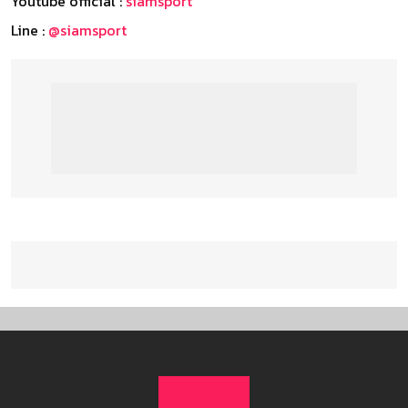
Youtube official :
siamsport
Line :
@siamsport