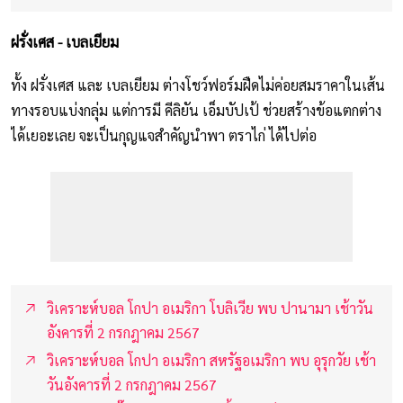
ฝรั่งเศส - เบลเยียม
ทั้ง ฝรั่งเศส และ เบลเยียม ต่างโชว์ฟอร์มฝืดไม่ค่อยสมราคาในเส้น
ทางรอบแบ่งกลุ่ม แต่การมี คีลิยัน เอ็มบัปเป้ ช่วยสร้างข้อแตกต่าง
ได้เยอะเลย จะเป็นกุญแจสำคัญนำพา ตราไก่ ได้ไปต่อ
วิเคราะห์บอล โกปา อเมริกา โบลิเวีย พบ ปานามา เช้าวัน
อังคารที่ 2 กรกฎาคม 2567
วิเคราะห์บอล โกปา อเมริกา สหรัฐอเมริกา พบ อุรุกวัย เช้า
วันอังคารที่ 2 กรกฎาคม 2567