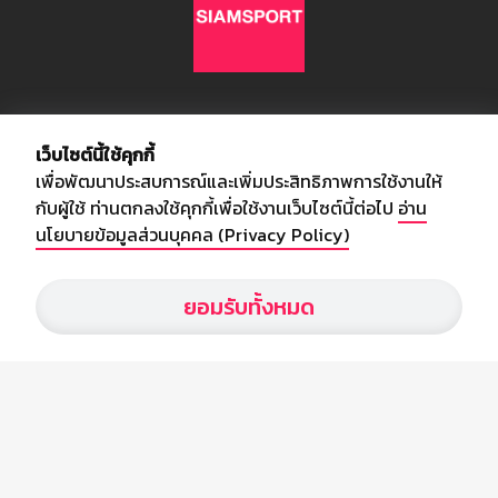
เกี่ยวกับเรา
เว็บไซต์นี้ใช้คุกกี้
เพื่อพัฒนาประสบการณ์และเพิ่มประสิทธิภาพการใช้งานให้
อัพเดทข่าวสารวงการกีฬา ฟุตบอล ผลบอล ผลฟุตบอลทั่วโลก ฟรีเมียร์
กับผู้ใช้ ท่านตกลงใช้คุกกี้เพื่อใช้งานเว็บไซต์นี้ต่อไป
อ่าน
ลีก ไทยลีก ฟุตบอลโลก ยูฟ่าแซมเปี้ยนส์ลีก พร้อมทั้งวิเคราะห์บอล จาก
นโยบายข้อมูลส่วนบุคคล (Privacy Policy)
สยามกีฬา สตาร์ชอคเก้อร์ สปอร์ตพูล
ยอมรับทั้งหมด
บริษัท สยามสปอร์ต ซินติเคท จำกัด (มหาชน)
เลขที่ 66/26 - 29 ซอยรามอินทรา 40
ถนนรามอินทรา แขวงนวลจันทร์
เขตบึงกุ่ม กรุงเทพฯ 10230