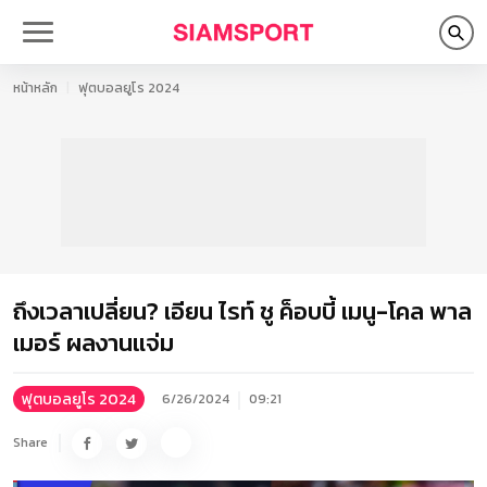
หน้าหลัก
ฟุตบอลยูโร 2024
ถึงเวลาเปลี่ยน? เอียน ไรท์ ชู ค็อบบี้ เมนู-โคล พาล
เมอร์ ผลงานแจ่ม
ฟุตบอลยูโร 2024
6/26/2024
09:21
Share