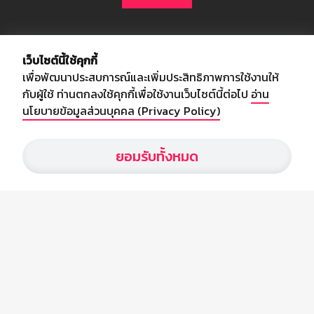
เกี่ยวกับเรา
เว็บไซต์นี้ใช้คุกกี้
เพื่อพัฒนาประสบการณ์และเพิ่มประสิทธิภาพการใช้งานให้
อัพเดทข่าวสารวงการกีฬา ฟุตบอล ผลบอล ผลฟุตบอลทั่วโลก ฟรีเมียร์
กับผู้ใช้ ท่านตกลงใช้คุกกี้เพื่อใช้งานเว็บไซต์นี้ต่อไป
อ่าน
ลีก ไทยลีก ฟุตบอลโลก ยูฟ่าแซมเปี้ยนส์ลีก พร้อมทั้งวิเคราะห์บอล จาก
นโยบายข้อมูลส่วนบุคคล (Privacy Policy)
สยามกีฬา สตาร์ชอคเก้อร์ สปอร์ตพูล
ยอมรับทั้งหมด
บริษัท สยามสปอร์ต ซินติเคท จำกัด (มหาชน)
เลขที่ 66/26 - 29 ซอยรามอินทรา 40
ถนนรามอินทรา แขวงนวลจันทร์
เขตบึงกุ่ม กรุงเทพฯ 10230
โทร : 02-5088-000
อีเมล์ :
webmaster@siamsport.co.th