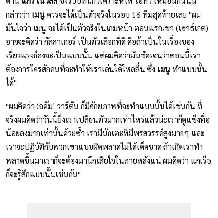
ด้าน
แกรี่ เนวิลล์
ซึ่งรับบทนักวิเคราะห์ให้ ไอทีวี เหมือนกันนั้น
กล่าวว่า
เมนู
ควรจะได้เป็นตัวจริงในรอบ 16 ทีมสุดท้ายเลย "ผม
มั่นใจว่า เมนู จะได้เป็นตัวจริงในเกมหน้า ตอนแรกเขา (เซาธ์เกต)
อาจจะคิดว่า กัลลาเกอร์ เป็นตัวเลือกที่ดี คือถ้าเป็นในเรื่องของ
เรี่ยวแรงก็คงจะเป็นแบบนั้น แต่ผมคิดว่ามันชัดเจนว่าตอนนี้เรา
ต้องการใครสักคนที่จะทำให้เราเล่นได้ไหลลื่น ซึ่ง
เมนู
ทำแบบนั้น
ได้"
"ผมคิดว่า (อดัม) วาร์ตัน ก็มีศักยภาพที่จะทำแบบนั้นได้เช่นกัน ที่
จริงผมคิดว่าวันนี้ยิ่งเราเปลี่ยนตัวมากเท่าไหร่แล้วน่ะเราก็ดูแข็งทื่อ
น้อยลงมากเท่านั้นด้วยซ้ำ เรามีนักเตะที่มีพรสวรรค์สูงมากๆ และ
เราจะปฏิบัติกับพวกเขาแบบผิดพลาดไม่ได้เด็ดขาด ถ้าเกิดเราทำ
พลาดขึ้นมาเราก็จะต้องมานึกเสียใจในภายหลังแน่ ผมคิดว่า แกเร็ธ
ก็จะรู้สึกแบบนั้นเช่นกัน"