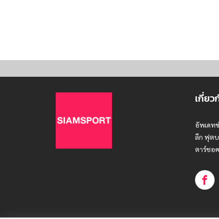
เกี่ยว
อัพเดทข
ลีก ฟุตบ
ตาร์ชอค