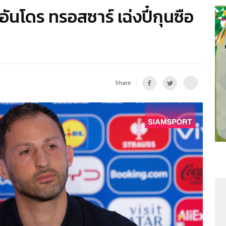
อันโดร ทรอสซาร์ เฉ่งปี๋กุนซือ
Share