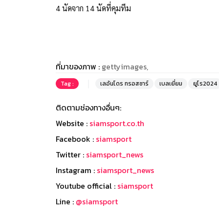
4 นัดจาก 14 นัดที่คุมทีม
ที่มาของภาพ :
gettyimages,
Tag :
เลอันโดร ทรอสซาร์
เบลเยี่ยม
ยูโร2024
ติดตามช่องทางอื่นๆ:
Website :
siamsport.co.th
Facebook :
siamsport
Twitter :
siamsport_news
Instagram :
siamsport_news
Youtube official :
siamsport
Line :
@siamsport