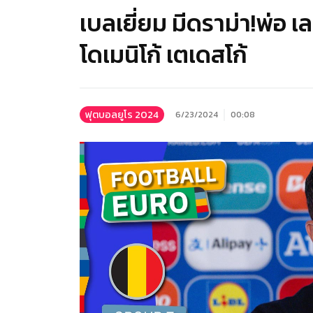
เบลเยี่ยม มีดราม่า!พ่อ เล
โดเมนิโก้ เตเดสโก้
ฟุตบอลยูโร 2024
6/23/2024
00:08