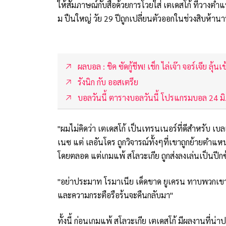
ให้สัมภาษณ์กับสื่อด้วยการโวยใส่ เตเดสโก้ ที่วาง
ม ปืนใหญ่ วัย 29 ปีถูกเปลี่ยนตัวออกในช่วงสิบห้านา
ผลบอล : ชิค ซัดกู้ชีพ! เช็ก ไล่เจ๊า จอร์เจีย ลุ้
รังนิก กับ ออสเตรีย
บอลวันนี้ ตารางบอลวันนี้ โปรแกรมบอล 24 มิ.
"ผมไม่คิดว่า เตเดสโก้ เป็นเทรนเนอร์ที่ดีสำหรับ เบลเ
เนซ แต่ เลอันโดร ถูกวิจารณ์ทั้งๆที่เขาถูกย้ายตำแหน
โดยตลอด แต่เกมแพ้ สโลวะเกีย ถูกส่งลงเล่นเป็นปีกซ
"อย่าประมาท โรมาเนีย เด็ดขาด ยูเครน ทาบพวกเขาไ
และความกระตือรือร้นจะคืนกลับมา"
ทั้งนี้ ก่อนเกมแพ้ สโลวะเกีย เตเดสโก้ มีผลงานที่น