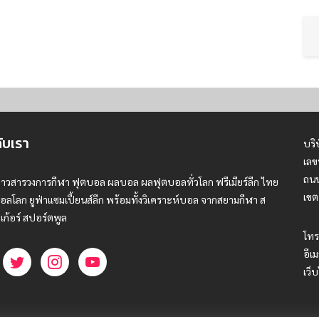
กับเรา
บริ
เลข
ถนน
่าวสารวงการกีฬา ฟุตบอล ผลบอล ผลฟุตบอลทั่วโลก ฟรีเมียร์ลีก ไทย
เขต
อลโลก ยูฟ่าแซมเปี้ยนส์ลีก พร้อมทั้งวิเคราะห์บอล จากสยามกีฬา ส
เก้อร์ สปอร์ตพูล
โทร
อีเม
เว็