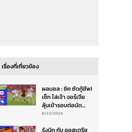
เรื่องที่เกี่ยวข้อง
ผลบอล : ชิค ซัดกู้ชีพ!
เช็ก ไล่เจ๊า จอร์เจีย
ลุ้นเข้ารอบต่อนัด
สุดท้าย
6/22/2024
รังนิก กับ ออสเตรีย