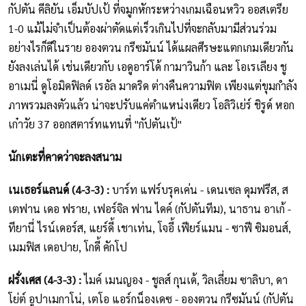
กัปตัน คีลิยัน เอ็มบัปเป้ ที่จมูกหักระหว่างเกมเฉือนหวิว ออสเตรีย
1-0 แม้ไม่จำเป็นต้องผ่าตัดแต่เร็วเกินไปที่จะกลับมามีส่วนร่วม
อย่างไรก็ดีในราย อองตวน กรีซมันน์ ได้แผลศีรษะแตกเกมเดียวกัน
ยังลงเล่นได้ เช่นเดียวกับ เอดูอาร์โด้ กามาวินก้า และ โอเรเลียง ชู
อาเมนี่ ดูโอมิดฟิลด์ เรอัล มาดริด ต่างคืนความฟิต เพียงแต่ขุมกำลัง
ภาพรวมลงตัวแล้ว น่าจะปรับแค่ตำแหน่งเดียว โอลิวิเย่ร์ ชิรูด์ หอก
เก๋าวัย 37 ออกสตาร์ทแทนที่ "กัปตันเป้"
นักเตะที่คาดว่าจะลงสนาม
เนเธอร์แลนด์ (4-3-3) :
บาร์ท แฟร์บรุคเค่น - เดนเซล ดุมฟรีส, ส
เตฟาน เดอ ฟราย, เฟอร์จิล ฟาน ไดค์ (กัปตันทีม), นาธาน อาเก้ -
ทียานี่ ไรน์เดอร์ส, แยร์ดี้ เชาเท่น, โจอี้ เฟียร์แมน - ซาฟี ซิมอนส์,
เมมฟิส เดอปาย, โกดี้ คักโป
ฝรั่งเศส (4-3-3) :
ไมค์ เมนญอง - ชูลส์ กุนเด้, วิลเลี่ยม ซาลิบา, ดา
โย่ต์ อูปาเมกาโน่, เตโอ แอร์กน็องเดซ - อองตวน กรีซมันน์ (กัปตัน