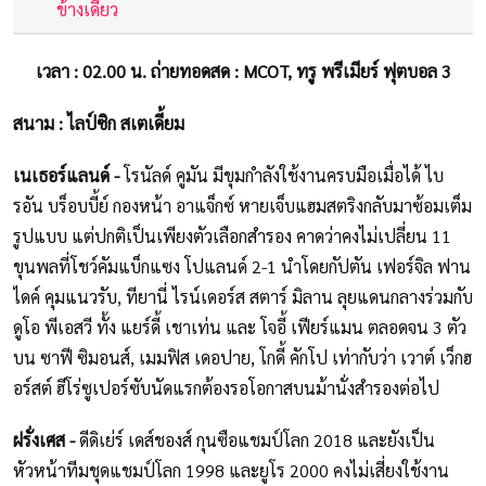
ข้างเดียว
เวลา : 02.00 น. ถ่ายทอดสด : MCOT, ทรู พรีเมียร์ ฟุตบอล 3
สนาม : ไลป์ซิก สเตเดี้ยม
เนเธอร์แลนด์ -
โรนัลด์ คูมัน มีขุมกำลังใช้งานครบมือเมื่อได้ ไบ
รอัน บร็อบบี้ย์ กองหน้า อาแจ็กซ์ หายเจ็บแฮมสตริงกลับมาซ้อมเต็ม
รูปแบบ แต่ปกติเป็นเพียงตัวเลือกสำรอง คาดว่าคงไม่เปลี่ยน 11
ขุนพลที่โชว์คัมแบ็กแซง โปแลนด์ 2-1 นำโดยกัปตัน เฟอร์จิล ฟาน
ไดค์ คุมแนวรับ, ทียานี่ ไรน์เดอร์ส สตาร์ มิลาน ลุยแดนกลางร่วมกับ
ดูโอ พีเอสวี ทั้ง แยร์ดี้ เชาเท่น และ โจอี้ เฟียร์แมน ตลอดจน 3 ตัว
บน ซาฟี ซิมอนส์, เมมฟิส เดอปาย, โกดี้ คักโป เท่ากับว่า เวาต์ เว็กฮ
อร์สต์ ฮีโร่ซูเปอร์ซับนัดแรกต้องรอโอกาสบนม้านั่งสำรองต่อไป
ฝรั่งเศส -
ดีดิเย่ร์ เดส์ชองส์ กุนซือแชมป์โลก 2018 และยังเป็น
หัวหน้าทีมชุดแชมป์โลก 1998 และยูโร 2000 คงไม่เสี่ยงใช้งาน