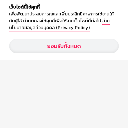
เกี่ยวกับเรา
เว็บไซต์นี้ใช้คุกกี้
เพื่อพัฒนาประสบการณ์และเพิ่มประสิทธิภาพการใช้งานให้
อัพเดทข่าวสารวงการกีฬา ฟุตบอล ผลบอล ผลฟุตบอลทั่วโลก ฟรีเมียร์
กับผู้ใช้ ท่านตกลงใช้คุกกี้เพื่อใช้งานเว็บไซต์นี้ต่อไป
อ่าน
ลีก ไทยลีก ฟุตบอลโลก ยูฟ่าแซมเปี้ยนส์ลีก พร้อมทั้งวิเคราะห์บอล จาก
นโยบายข้อมูลส่วนบุคคล (Privacy Policy)
สยามกีฬา สตาร์ชอคเก้อร์ สปอร์ตพูล
ยอมรับทั้งหมด
บริษัท สยามสปอร์ต ซินติเคท จำกัด (มหาชน)
เลขที่ 66/26 - 29 ซอยรามอินทรา 40
ถนนรามอินทรา แขวงนวลจันทร์
เขตบึงกุ่ม กรุงเทพฯ 10230
โทร : 02-5088-000
อีเมล์ :
webmaster@siamsport.co.th
เว็บไซต์ : www.siamsport.co.th