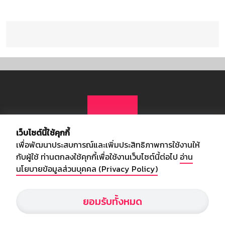
เว็บไซต์นี้ใช้คุกกี้
เพื่อพัฒนาประสบการณ์และเพิ่มประสิทธิภาพการใช้งานให้
กับผู้ใช้ ท่านตกลงใช้คุกกี้เพื่อใช้งานเว็บไซต์นี้ต่อไป
อ่าน
นโยบายข้อมูลส่วนบุคคล (Privacy Policy)
เกี่ยวกับเรา
ยอมรับทั้งหมด
อัพเดทข่าวสารวงการกีฬา ฟุตบอล ผลบอล ผลฟุตบอลทั่วโลก ฟรีเมียร์
ลีก ไทยลีก ฟุตบอลโลก ยูฟ่าแซมเปี้ยนส์ลีก พร้อมทั้งวิเคราะห์บอล จาก