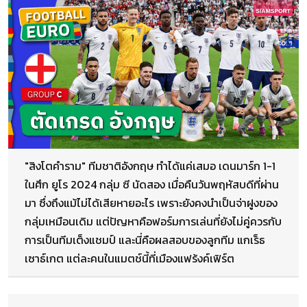
"สิงโตคำราม" ทีมชาติอังกฤษ ทำได้แค่เสมอ เดนมาร์ก 1-1
ในศึก ยูโร 2024 กลุ่ม ซี นัดสอง เมื่อคืนวันพฤหัสบดีที่ผ่าน
มา ซึ่งถึงแม้ไม่ได้เสียหายอะไร เพราะยังคงนำเป็นจ่าฝูงของ
กลุ่มเหมือนเดิม แต่ปัญหาคือฟอร์มการเล่นที่ยังไม่คู่ควรกับ
การเป็นทีมเต็งแชมป์ และนี่คือผลสอบของลูกทีม แกเร็ธ
เซาธ์เกต แต่ละคนในแมตช์นี้ที่เมืองแฟร้งค์เฟิร์ต