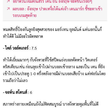
อย่าด่วนโจมตี!แฮร์รี่ เคน ยัน อังกฤษ จะดีขึ้นเรื่อยๆ
ผลบอล : อังกฤษ ปาดเหงื่อได้แค่เจ๊า เดนมาร์ก ชี้ชะตาเข้า
รอบเกมสุดท้าย
หมดสิทธิ์ป้องกันลูกยิงสุดสวยของ มอร์เทน ยุลมันด์ แต่นอกนั้นก็
ทำได้ดี ไม่มีอะไรผิดพลาด
- ไคล์ วอล์คเกอร์
: 7.5
ทำได้เยี่ยมมากๆ กับจังหวะที่ใช้สปีดแย่งบอลตัดหน้า วิคเตอร์
คริสเตียนเซ่น ก่อนลุยเข้าไปผ่านบอลเข้ากลาง และเป็น เคน ที่ยิง
เข้าไปเป็นประตู 1-0 ครึ่งหลังอาจมีผ่านบอลเสียบ้าง แต่ฟอร์มโดย
รวมถือว่าไม่เลว
- จอห์น สโตนส์
: 6
สภาพร่างกายเหมือนยังไม่ฟิตสมบูรณ์ บางจังหวะคุมพื้นที่ไม่ดี