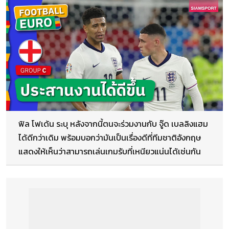
ฟิล โฟเด้น ระบุ หลังจากนี้ตนจะร่วมงานกับ จู๊ด เบลลิงแฮม
ได้ดีกว่าเดิม พร้อมบอกว่ามันเป็นเรื่องดีที่ทีมชาติอังกฤษ
แสดงให้เห็นว่าสามารถเล่นเกมรับที่เหนียวแน่นได้เช่นกัน