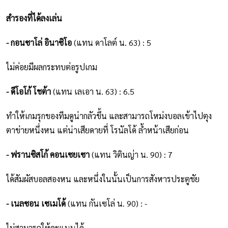
สำรองที่ได้ลงเล่น
- กอนซาโล่ อินาซิโอ
(แทน ดาโลต์ น. 63) : 5
ไม่ค่อยมีผลกระทบต่อรูปเกม
- ดีโอโก้ โชต้า
(แทน เลเอา น. 63) : 6.5
ทำให้เกมรุกของทีมดูน่ากลัวขึ้น และสามารถโหม่งบอลเข้าไปตุง
ตาข่ายหนึ่งหน แต่น่าเสียดายที่ โรนัลโด้ ล้ำหน้าเสียก่อน
- ฟรานซิสโก้ คอนเซยเซา
(แทน วิตินญ่า น. 90) : 7
ได้สัมผัสบอลสองหน และหนึ่งในนั้นเป็นการสังหารประตูชัย
- เนลซอน เซเมโด้
(แทน กันเซโล่ น. 90) : -
ไม่สามารถให้คะแนนได้