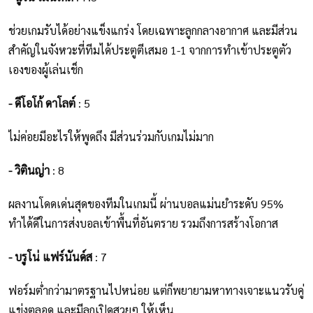
ช่วยเกมรับได้อย่างแข็งแกร่ง โดยเฉพาะลูกกลางอากาศ และมีส่วน
สำคัญในจังหวะที่ทีมได้ประตูตีเสมอ 1-1 จากการทำเข้าประตูตัว
เองของผู้เล่นเช็ก
- ดีโอโก้ ดาโลต์
: 5
ไม่ค่อยมีอะไรให้พูดถึง มีส่วนร่วมกับเกมไม่มาก
- วิตินญ่า
: 8
ผลงานโดดเด่นสุดของทีมในเกมนี้ ผ่านบอลแม่นยำระดับ 95%
ทำได้ดีในการส่งบอลเข้าพื้นที่อันตราย รวมถึงการสร้างโอกาส
- บรูโน่ แฟร์นันด์ส
: 7
ฟอร์มต่ำกว่ามาตรฐานไปหน่อย แต่ก็พยายามหาทางเจาะแนวรับคู่
แข่งตลอด และมีลูกเปิดสวยๆ ให้เห็น