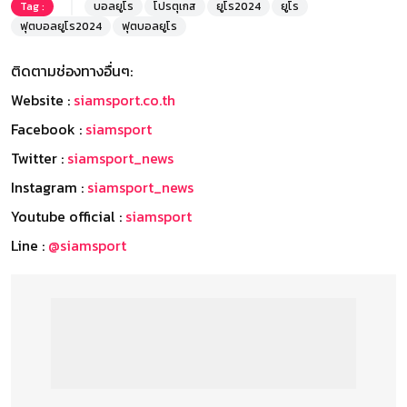
Tag :
บอลยูโร
โปรตุเกส
ยูโร2024
ยูโร
ฟุตบอลยูโร2024
ฟุตบอลยูโร
ติดตามช่องทางอื่นๆ:
Website :
siamsport.co.th
Facebook :
siamsport
Twitter :
siamsport_news
Instagram :
siamsport_news
Youtube official :
siamsport
Line :
@siamsport