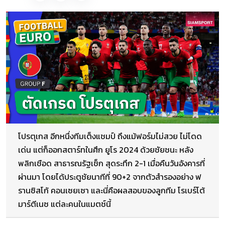
โปรตุเกส อีกหนึ่งทีมเต็งแชมป์ ถึงแม้ฟอร์มไม่สวย ไม่โดด
เด่น แต่ก็ออกสตาร์ทในศึก ยูโร 2024 ด้วยชัยชนะ หลัง
พลิกเชือด สาธารณรัฐเช็ก สุดระทึก 2-1 เมื่อคืนวันอังคารที่
ผ่านมา โดยได้ประตูชัยนาทีที่ 90+2 จากตัวสำรองอย่าง ฟ
รานซิสโก้ คอนเซยเซา และนี่คือผลสอบของลูกทีม โรเบร์โต้
มาร์ตีเนซ แต่ละคนในแมตช์นี้