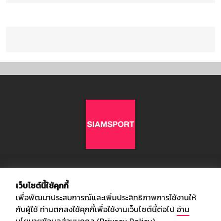
เกี่ยวกับเรา
เว็บไซต์นี้ใช้คุกกี้
เพื่อพัฒนาประสบการณ์และเพิ่มประสิทธิภาพการใช้งานให้
อัพเดทข่าวสารวงการกีฬา ฟุตบอล ผลบอล ผลฟุตบอลทั่วโลก ฟรีเมียร์
กับผู้ใช้ ท่านตกลงใช้คุกกี้เพื่อใช้งานเว็บไซต์นี้ต่อไป
อ่าน
ลีก ไทยลีก ฟุตบอลโลก ยูฟ่าแซมเปี้ยนส์ลีก พร้อมทั้งวิเคราะห์บอล จาก