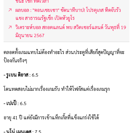
ชนะ เช็ก ทดเวลา
ผลบอล : "คอนเซยเซา" ซัดนาทีบาป! โปรตุเกส หืดจับรัว
แซง สาธารณรัฐเช็ก เปิดหัวยูโร
วิเคราะห์บอล สกอตแลนด์ พบ สวิตเซอร์แลนด์ วันพุธที่ 19
มิถุนายน 2567
ตลอดทั้งเกมแทบไม่ต้องทำอะไร ส่วนประตูที่เสียก็สุดปัญญาที่จะ
ป้องกันจริงๆ
- รูเบน ดิอาส
: 6.5
โดนทดสอบไม่มากเรื่องเกมรับ ทำให้โฟกัสแต่เรื่องเกมรุก
- เปเป้
: 6.5
อายุ 41 ปี แต่ยังมีการเข้าแท็กเกิ้ลที่แข็งแกร่งใช้ได้
- นูโน่ เมนเดส
: 7.5