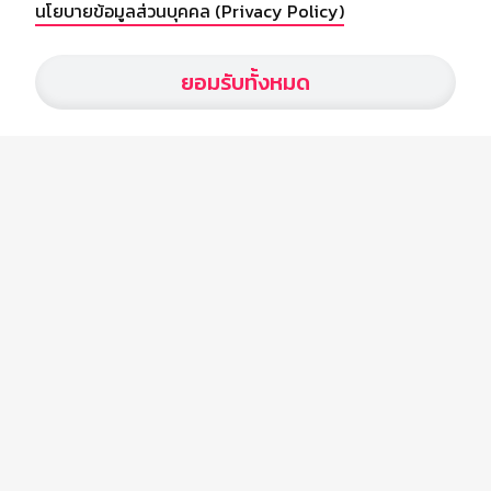
นโยบายข้อมูลส่วนบุคคล (Privacy Policy)
เกี่ยวกับเรา
ยอมรับทั้งหมด
อัพเดทข่าวสารวงการกีฬา ฟุตบอล ผลบอล ผลฟุตบอลทั่วโลก ฟรีเมียร์
ลีก ไทยลีก ฟุตบอลโลก ยูฟ่าแซมเปี้ยนส์ลีก พร้อมทั้งวิเคราะห์บอล จาก
สยามกีฬา สตาร์ชอคเก้อร์ สปอร์ตพูล
บริษัท สยามสปอร์ต ซินติเคท จำกัด (มหาชน)
เลขที่ 66/26 - 29 ซอยรามอินทรา 40
ถนนรามอินทรา แขวงนวลจันทร์
เขตบึงกุ่ม กรุงเทพฯ 10230
โทร : 02-5088-000
อีเมล์ :
webmaster@siamsport.co.th
เว็บไซต์ : www.siamsport.co.th