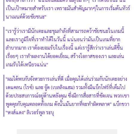
เป็นเป้าหมายสำหรับเรา เพราะมันสำคัญมากๆในการเริ่มต้นทัวร์
นาเมนต์ด้วยชัยชนะ"
"เรารู้ว่าเรามีนักเตะและขุมกำลังที่สามารถคว้าชัยชนะในเกมนี้
และเราภูมิใจที่เราทำได้ในวันนี้ แน่นอนว่ามันเป็นเกมที่ยาก
ลำบากมาก เราต้องยอมรับในเรื่องนี้ แต่เรารู้สึกว่าเราเล่นดีขึ้น
เรื่อยๆ เราทำผลงานได้ยอดเยี่ยม, สร้างโอกาสของเรา และเล่น
เกมรับได้เหนียวแน่น"
"ผมได้พบกับจังหวะการเล่นที่ดี เมื่อคุณได้เล่นร่วมกับนักเตะอย่าง
เดแคลน (ไรซ์) และ จู๊ด (เบลลิงแฮม) รวมทั้งมีแบ็กโฟร์ที่เต็มไป
ด้วยประสบการณ์อยู่ด้านหลังคุณ ซึ่งมีการสื่อสารที่ชัดเจน พวกเขา
พูดคุยกับคุณตลอดทั้งเกม ดังนั้นมันยากที่จะทำผิดพลาด" แบ็กขวา
"หงส์แดง" ลิเวอร์พูล ระบุ