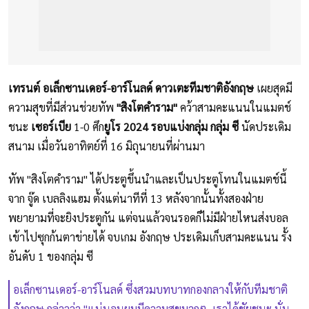
เทรนต์ อเล็กซานเดอร์-อาร์โนลด์ ดาวเตะทีมชาติอังกฤษ
เผยสุดมี
ความสุขที่มีส่วนช่วยทัพ
"สิงโตคำราม"
คว้าสามคะแนนในแมตช์
ชนะ
เซอร์เบีย
1-0 ศึก
ยูโร 2024
รอบแบ่งกลุ่ม กลุ่ม ซี
นัดประเดิม
สนาม เมื่อวันอาทิตย์ที่ 16 มิถุนายนที่ผ่านมา
ทัพ "สิงโตคำราม" ได้ประตูขึ้นนำและเป็นประตูโทนในแมตช์นี้
จาก จู๊ด เบลลิงแฮม ตั้งแต่นาทีที่ 13 หลังจากนั้นทั้งสองฝ่าย
พยายามที่จะยิงประตูกัน แต่จนแล้วจนรอดก็ไม่มีฝ่ายไหนส่งบอล
เข้าไปซุกก้นตาข่ายได้ จบเกม อังกฤษ ประเดิมเก็บสามคะแนน รั้ง
อันดับ 1 ของกลุ่ม ซี
อเล็กซานเดอร์-อาร์โนลด์ ซึ่งสวมบทบาทกองกลางให้กับทีมชาติ
อังกฤษ กล่าวว่า "แน่นอนผมมีความสุขมากๆ เราได้ชัยชนะ นั่น