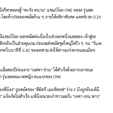
ริตนักกีฬาตกลงสู้ "ซง จิง หนาน" แชมป์โลก ONE MMA รุ่นสต
นด์ โดยท้าประลองหมัดล้วน ๆ ภายใต้กติกาพิเศษ แคตช์เวต (129
มีแชมป์โลก ออกหมัดต่อเนื่องในช่วงยกหนึ่งและสอง เข้าสู่ยก
ิกกลับเป็นฝ่ายคุมเกม ก่อนจะส่งหมัดชุดใหญ่ใส่รัว ๆ จน "วันเด
ยุติการชกในนาทีที่ 2:42 ของยกสาม ส่งให้สาวแกร่งจากแดนมังกร
นเมื่อสองปีก่อนจาก "เจสซา ข่าน" ได้สำเร็จด้วยการเอาชนะ
็อก รุ่นอะตอมเวตหญิง คนแรกของ ONE
งพี่น้อง" ถูกหมัดของ "ดีมิทรี เมนชิคอฟ" ร่วง 3 นับถูกจับแพ้น็
แจ้งเกิดไม่สำเร็จ แพ้น็อกมวยเก๋าชาวมะกัน "เอซา เทน พาว"