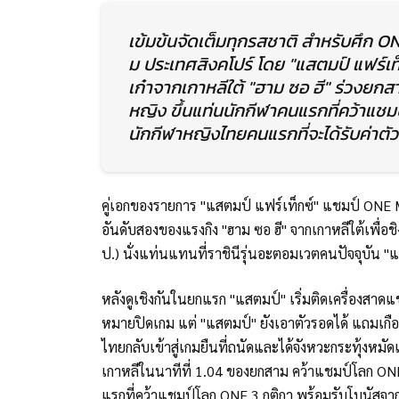
เข้มข้นจัดเต็มทุกรสชาติ สำหรับศึก ON
ม ประเทศสิงคโปร์ โดย "แสตมป์ แฟร์
เก๋าจากเกาหลีใต้ "ฮาม ซอ ฮี" ร่วง
หญิง ขึ้นแท่นนักกีฬาคนแรกที่คว้าแชม
นักกีฬาหญิงไทยคนแรกที่จะได้รับค่าตั
คู่เอกของรายการ "แสตมป์ แฟร์เท็กซ์" แชมป์ ONE MMA
อันดับสองของแรงกิง "ฮาม ซอ ฮี" จากเกาหลีใต้เพ
ป.) นั่งแท่นแทนที่ราชินีรุ่นอะตอมเวตคนปัจจุบัน
หลังดูเชิงกันในยกแรก "แสตมป์" เริ่มติดเครื่องสาดแข้
หมายปิดเกม แต่ "แสตมป์" ยังเอาตัวรอดได้ แถมเกือบ
ไทยกลับเข้าสู่เกมยืนที่ถนัดและได้จังหวะกระทุ้งหมัดเ
เกาหลีในนาทีที่ 1.04 ของยกสาม คว้าแชมป์โลก ON
แรกที่คว้าแชมป์โลก ONE 3 กติกา พร้อมรับโบนัสจาก 