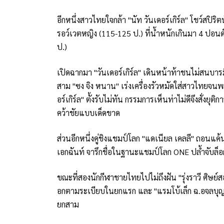
อีกหนึ่งสาวไทยใจกล้า "นัท วันเดอร์เกิร์ล" โชว์สปิ
รอว์เวตหญิง (115-125 ป.) ที่น้ำหนักเกินมา 4 ปอ
ป.)
เปิดฉากมา "วันเดอร์เกิร์ล" เดินหน้าท้าชนไม่สนบาร
สาม "ซง จิง หนาน" เร่งเครื่องรัวหมัดใส่สาวไทยจนพล
อร์เกิร์ล" ตั้งรับไม่ทัน กรรมการเห็นท่าไม่ดีจึงสั่ง
คว้าชัยแบบเด็ดขาด
ส่วนอีกหนึ่งคู่ชิงแชมป์โลก "แดเนียล เคลลี" ถอนแค้
เอกฉันท์ จารึกชื่อในฐานะแชมป์โลก ONE ปล้ำจับล
ขณะที่สองนักกีฬาชายไทยไปไม่ถึงฝัน "รุ่งราวี ศิษย์สอ
อกตามระเบียบในยกแรก และ "แรมโบ้เล็ก ฉ.อจลบุญ" 
ยกสาม