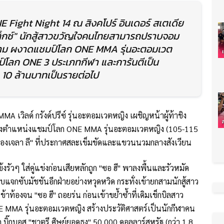
E Fight Night 14 ณ สิงคโปร์ อินเดอร์ สเตเดีย
เท็กซ์" นักสู้สาวขวัญใจคนไทยสามารถปราบจอม
ยกสาม ผงาดแชมป์โลก ONE MMA รุ่นอะตอมเวต
ป์โลก ONE 3 ประเภทกีฬา และการันตีเป็น
ว 10 ล้านบาทเป็นรายต่อไป
 เวิลด์ กรังด์ปรีซ์ รุ่นอะตอมเวตหญิง เผชิญหน้าผู้ท้าชิง
ื่อชิงตำแหน่งแชมป์โลก ONE MMA รุ่นอะตอมเวตหญิง (105-115
 "แองเจลา ลี" ที่ประกาศสละเข็มขัดและแขวนนวมกลางสังเวียน
งรัวๆ ใส่คู่แข่งก่อนเสียหลักถูก "ซอ ฮี" พาลงพื้นและรัวหมัด
แจกซับมัชชันอีกฝ่ายอย่างหวุดหวิด กระทั่งเข้ายกสามนักสู้สาว
ข้าท้องจน "ซอ ฮี" ถอยร่น ก่อนเข้าขย้ำซ้ำที่เดิมเช็กบิลสาว
E MMA รุ่นอะตอมเวตหญิง สร้างประวัติศาสตร์เป็นนักกีฬาคน
บิ๊กบอส "ชาตรี ศิษย์ยอดธง" 50,000 ดอลลาร์สหรัฐ (กว่า 1.8