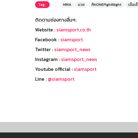
Tag :
MMA
มวย
ศึกONEFightNight
เอ็มเอ
ติดตามช่องทางอื่นๆ:
Website :
siamsport.co.th
Facebook :
siamsport
Twitter :
siamsport_news
Instagram :
siamsport_news
Youtube official :
siamsport
Line :
@siamsport