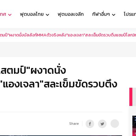
เทศ
ฟุตบอลไทย
ฟุตบอลเจลีก
กีฬาอื่นๆ
โปรแ
ตมป์"ผงาดนั่งบัลลังก์MMAตัวจริงหลัง"แองเจลา"สละเข็มขัดรวบตึงแชมป์โลก3
แสตมป์"ผงาดนั่ง
ง"แองเจลา"สละเข็มขัดรวบตึง
Share