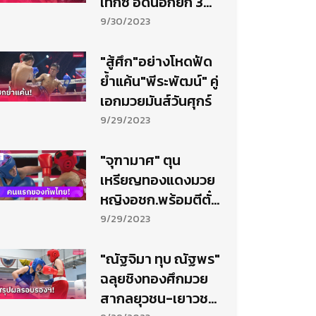
เท็กซ์ อัดน็อกยก 3
คว้าแชมป์โลก ONE
9/30/2023
MMA
"สู้ศึก"อย่างโหดฟัด
ย้ำแค้น"พีระพัฒน์" คู่
เอกมวยมันส์วันศุกร์
9/29/2023
"จุฑามาศ" ตุน
เหรียญทองแดงมวย
หญิงอชก.พร้อมตีตั๋ว
ลุยอลป.
9/29/2023
"ณัฐจิมา ทุบ ณัฐพร"
ฉลุยชิงทองศึกมวย
สากลยุวชน-เยาวชน