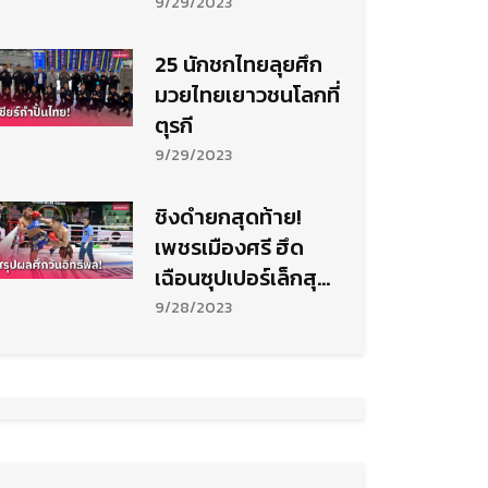
ปทท.
9/29/2023
25 นักชกไทยลุยศึก
มวยไทยเยาวชนโลกที่
ตุรกี
9/29/2023
ชิงดำยกสุดท้าย!
เพชรเมืองศรี ฮึด
เฉือนซุปเปอร์เล็กสุด
เดือด
9/28/2023