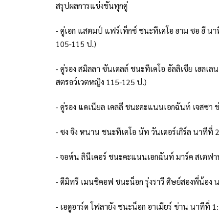
สรุปผลการแข่งขันทุกคู่
- คู่เอก แสตมป์ แฟร์เท็กซ์ ชนะทีเคโอ ฮาม ซอ ฮี 
105-115 ป.)
- คู่รอง สมิลลา ซันเดลล์ ชนะทีเคโอ อัลลิเซีย เฮลเ
สตรอว์เวตหญิง 115-125 ป.)
- คู่รอง แดเนียล เคลลี ชนะคะแนนเอกฉันท์ เจสซา ข
- ซง จิง หนาน ชนะทีเคโอ นัท วันเดอร์เกิร์ล นาทีท
- จอห์น ลินีเคอร์ ชนะคะแนนเอกฉันท์ มาร์ค สเตฟ
- ดีมิทรี เมนชิคอฟ ชนะน็อก รุ่งราวี ศิษย์สองพี่น้อ
- เอดูอาร์ด โฟลายัง ชนะน็อก อาเมียร์ ข่าน นาทีที