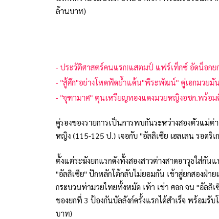
ล้านบาท)
- ประวัติศาสตร์คนแรก!แสตมป์ แฟร์เท็กซ์ อัดน็อ
- "สู้ศึก"อย่างโหดฟัดย้ำแค้น"พีระพัฒน์" คู่เอกมวยมันส
- "จุฑามาศ" ตุนเหรียญทองแดงมวยหญิงอชก.พร้อมตี
คู่รองของรายการเป็นการพบกันระหว่างสองตัวแม่ต่า
หญิง (115-125 ป.) เจอกับ "อัลลิเซีย เฮลเลน รอดริ
ตั้งแต่ระฆังยกแรกดังทั้งสองสาวต่างสาดอาวุธใส่กัน
"อัลลิเซีย" ปักหลักโต้กลับไม่ยอมกัน เข้าสู่ยกสองฝ่
กระบวนท่ามวยไทยทั้งหมัด เท้า เข่า ศอก จน "อัลลิเซ
ของยกที่ 3 ป้องกันบัลลังก์ครั้งแรกได้สำเร็จ พร้อมรั
บาท)