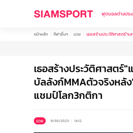
ฟุตบอลต่างประ
หน้าหลัก
กีฬาอื่นๆ
มวย
เธอสร้างประวัติศาสตร์"แส
เธอสร้างประวัติศาสตร์"
บัลลังก์MMAตัวจริงหลั
แชมป์โลก3กติกา
มวย
9/30/2023
14:12