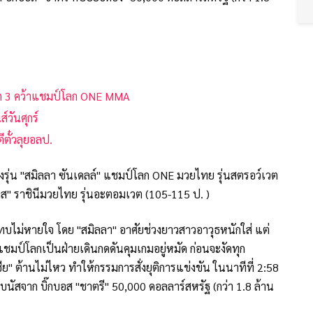
กยก 3 คว้าแชมป์โลก ONE MMA
์วันศุกร์
ตั๋วลุยอลป.
งรุ่น "สมิลลา ซันเดลล์" แชมป์โลก ONE มวยไทย รุ่นสตรอว์เวต
เกส" ราชินีมวยไทย รุ่นอะตอมเวต (105-115 ป. )
แทบไม่หายใจ โดย "สมิลลา" อาศัยช่วงยาวสาวอาวุธหนักใส่ แต่
ายแชมป์โลกเป็นฝ่ายเดินกดดันคุมเกมอยู่หมัด ก่อนจะงัดทุก
ีย" ต้านไม่ไหว ทำให้กรรมการสั่งยุติการแข่งขัน ในนาทีที่ 2:58
บโบนัสจาก บิ๊กบอส "ชาตรี" 50,000 ดอลลาร์สหรัฐ (กว่า 1.8 ล้าน