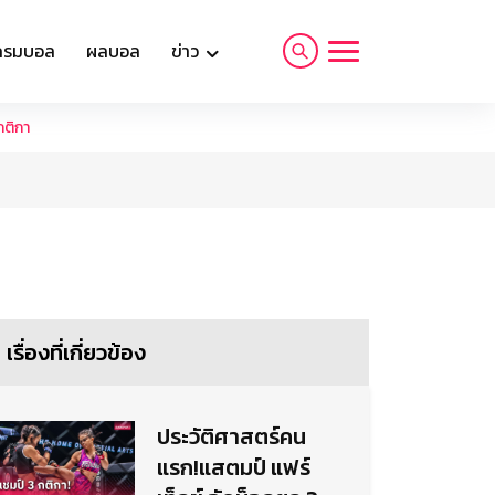
กรมบอล
ผลบอล
ข่าว
กติกา
เรื่องที่เกี่ยวข้อง
ประวัติศาสตร์คน
แรก!แสตมป์ แฟร์